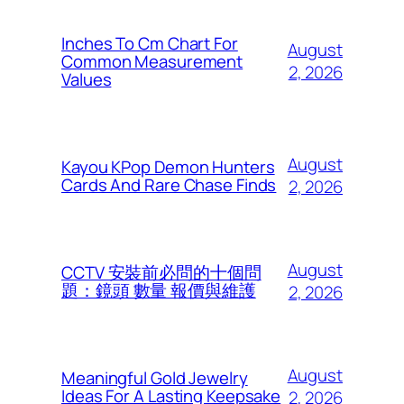
Inches To Cm Chart For
August
Common Measurement
2, 2026
Values
August
Kayou KPop Demon Hunters
Cards And Rare Chase Finds
2, 2026
August
CCTV 安裝前必問的十個問
題：鏡頭 數量 報價與維護
2, 2026
August
Meaningful Gold Jewelry
Ideas For A Lasting Keepsake
2, 2026