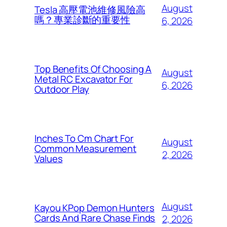
August
Tesla 高壓電池維修風險高
嗎？專業診斷的重要性
6, 2026
Top Benefits Of Choosing A
August
Metal RC Excavator For
6, 2026
Outdoor Play
Inches To Cm Chart For
August
Common Measurement
2, 2026
Values
August
Kayou KPop Demon Hunters
Cards And Rare Chase Finds
2, 2026