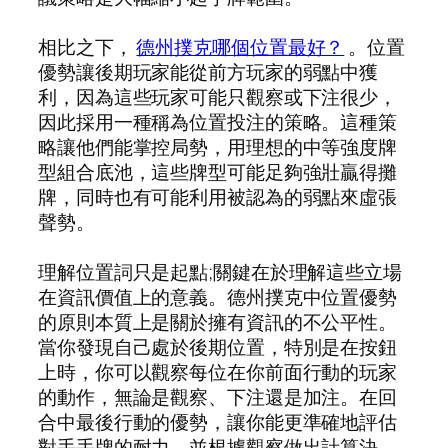
相比之下，
德州撲克哪個位置最好？
。位置
優勢讓後期玩家能從前方玩家的弱點中獲
利，因為這些玩家可能只觀察或下注很少，
因此採用一種稱為位置投注的策略。這種策
略讓他們能掌控局勢，用理想的中等強度牌
型組合底池，這些牌型可能足夠強壯贏得攤
牌，同時也有可能利用被認為的弱點來虛張
聲勢。
理解位置詞只是起點;關鍵在於理解這些立場
在資訊價值上的意義。德州撲克中位置優勢
的原則本質上是關於擁有資訊的不公平性。
當你發現自己處於後期位置，特別是在按鈕
上時，你可以觀察每位在你前面行動的玩家
的動作，無論是觀察、下注還是加注。在回
合中最後行動的優勢，讓你能更準確地評估
對手手牌的耐力，並根據觀察做出計算決