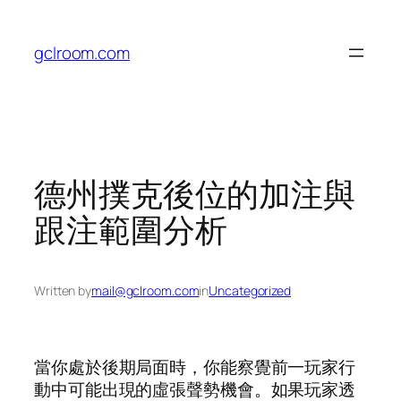
Skip
to
gclroom.com
content
德州撲克後位的加注與
跟注範圍分析
Written by
mail@gclroom.com
in
Uncategorized
當你處於後期局面時，你能察覺前一玩家行
動中可能出現的虛張聲勢機會。如果玩家透