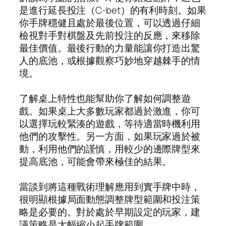
是進行延長投注（C-bet）的有利時刻。如果
你手牌穩健且處於最後位置，可以透過仔細
檢視對手對棋盤及先前投注的反應，來移除
最佳價值。最後行動的力量能讓你打造出驚
人的底池，或根據觀察巧妙地穿越棘手的情
境。
了解桌上特性也能幫助你了解如何調整遊
戲。如果桌上大多數玩家都過於激進，你可
以選擇玩較緊湊的遊戲，等待適當時機利用
他們的攻擊性。另一方面，如果玩家過於被
動，利用他們的謹慎，用較少的邊際牌型來
提高底池，可能會帶來極佳的結果。
當談到將這種戰術理解應用到實手牌中時，
很明顯根據局面動態調整牌型範圍和投注策
略是必要的。對於處於早期設定的玩家，建
議策略是大幅縮小起手牌範圍。