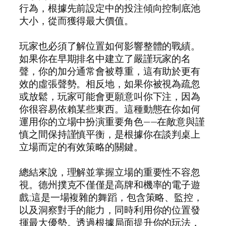
行為，根據先前設定中的投注傾向控制底池
大小，從而獲得最大價值。
玩家也必須了解位置如何影響整體的戰績。
如果你在早期排名中建立了嚴謹玩家的名
聲，你的加分通常會被尊重，這有助於更有
效的虛張聲勢。相反地，如果你被視為疏忽
或放鬆，玩家可能會更願意叫你下注，因為
你很容易依賴某些東西。這種動態在你如何
運用你的立場中扮演重要角色——在敵意與謹
慎之間保持謹慎平衡，是根據你在談判桌上
立場而定的有效策略的關鍵。
總結來說，理解並掌握立場的重要性不容忽
視。德州撲克不僅僅是高牌和機率的電子遊
戲;這是一場複雜的舞蹈，包含策略、監控，
以及洞察對手的能力，同時利用你的位置發
揮最大優勢。透過根據局面提升你的玩法，