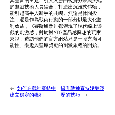
其豐富的主題、引人入勝的視覺效果與尖端
的遊戲技術人員結合，打造出沉浸式體驗，
能引起高手與新手的共鳴。無論是休閒投
注，還是作為戰術行動的一部分以最大化勝
利效益，《賽斯風暴》都體現了現代線上遊
戲的刺激感，對於對ATG產品感興趣的玩家
來說，造訪他們的官方網站只是一段充滿可
能性、樂趣與豐厚獎勵的刺激旅程的開始。
←
如何在戰神賽特中
提升戰神賽特娛樂經
建立穩定的獲利
歷的技巧
→