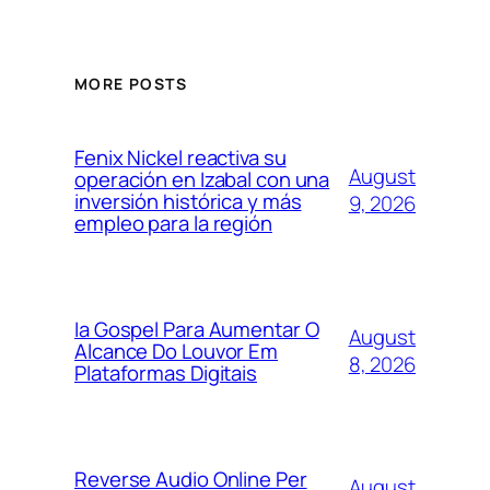
MORE POSTS
Fenix Nickel reactiva su
August
operación en Izabal con una
inversión histórica y más
9, 2026
empleo para la región
Ia Gospel Para Aumentar O
August
Alcance Do Louvor Em
8, 2026
Plataformas Digitais
Reverse Audio Online Per
August