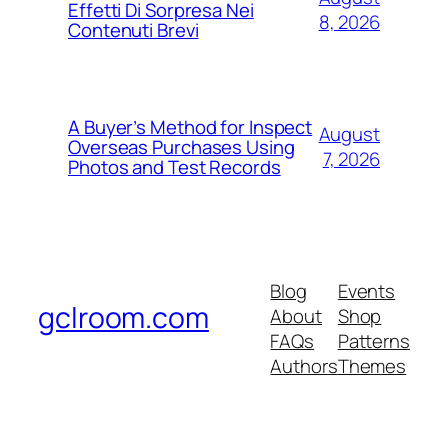
Effetti Di Sorpresa Nei
8, 2026
Contenuti Brevi
A Buyer’s Method for Inspect
August
Overseas Purchases Using
7, 2026
Photos and Test Records
Blog
Events
gclroom.com
About
Shop
FAQs
Patterns
Authors
Themes