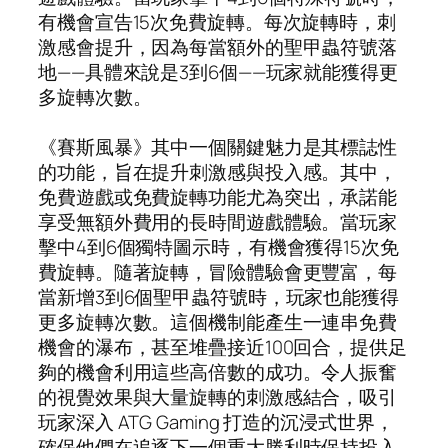
有機會宣告15次免費旋轉。每次旋轉時，刺
激感會提升，因為每當額外的聖甲蟲符號落
地——具體來說是3到6個——玩家就能獲得更
多旋轉次數。
《賽斯風暴》其中一個關鍵魅力是其標誌性
的功能，旨在提升刺激感與投入感。其中，
免費遊戲或免費旋轉功能尤為突出，承諾能
享受無額外費用的長時間遊戲體驗。當玩家
擊中4到6個獨特圖示時，有機會獲得15次免
費旋轉。隨著旋轉，冒險體驗會更豐富，每
當新增3到6個聖甲蟲符號時，玩家也能獲得
更多旋轉次數。這個機制能產生一連串免費
機會的瀑布，甚至堆疊接近100回合，提供足
夠的機會利用這些高倍數的成功。令人振奮
的視覺效果與大量旋轉的刺激感結合，吸引
玩家深入 ATG Gaming 打造的沉浸式世界，
確保他們在追逐下一個重大勝利時保持投入