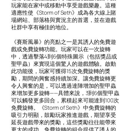
玩家能在家中或移動中享受遊戲樂趣。這種
適應性使《Storm of Seth》成為各大線上賭
場網站、部落格與實況主的首選，並在遊戲
社群中享有極佳的地位。
《賽斯風暴》的亮點之一是其誘人的免費遊
戲或免費旋轉功能。玩家可以在一次旋轉
中，透過擊落4到6個特殊圖示（包括獎品或
聖甲蟲）來實現這個驚人的遊戲體驗。啟動
此功能後，玩家可獲得15次免費旋轉的獎
勵，期間的興奮感持續加深。讓免費旋轉更
令人興奮的是，可以透過達陣增加的聖甲蟲
來增加更多旋轉——具體來說，3到6個聖甲蟲
可以觸發更多回合，累積起來可能達到100次
免費旋轉。《Storm of Seth》中免費旋轉的
吸引力明顯，鼓勵玩家推進遊戲，期望享受
延長遊戲帶來的獎勵，這些獎勵往往能帶來
更大的成功。免費旋轉的組合提供了誘人的