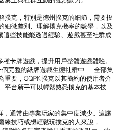
返桌上與社群互動的強烈動力。
理解撲克，特別是德州撲克的細節，需要投
的細微差別、理解撲克機率的數學，以及
，讓這些技能能透過經驗、遊戲甚至社群成
供多種卡牌遊戲，提升用戶整體遊戲體驗。
在一個完整的紙牌遊戲生態社群中——全部集
重要，QQPK 撲克以其簡約的使用者介
。平台新手可以輕鬆熟悉撲克的基本技
家群，通常由專業玩家的集中度減少。這讓
磨練技巧或想輕鬆玩撲克的人來說，