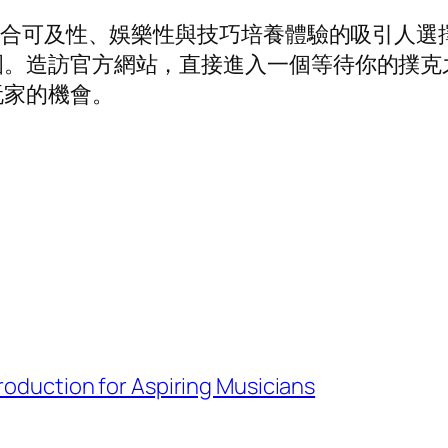
求結合可及性、娛樂性與技巧培養體驗的吸引人
圍。造訪官方網站，直接進入一個等待你的撲克
玩家的機會。
roduction for Aspiring Musicians