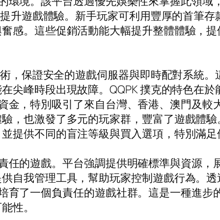
習與滿足的環境。該平台透過優先娛樂性來掌握此
活動提升遊戲體驗。新手玩家可利用豐厚的首筆
興奮感。這些促銷活動能大幅提升整體體驗，提
代技術，保證安全的遊戲伺服器與即時配對系統
在尖峰時段出現故障。QQPK 撲克的特色在
種語言與資金，特別吸引了來自台灣、香港、澳門
體驗，也激發了多元的玩家群，豐富了遊戲體驗
，並提供不同的盲注等級與買入選項，特別滿足
安全與負責任的遊戲。平台強調提供明確標準與資
提供自我管理工具，幫助玩家控制遊戲行為。透
ker 培育了一個負責任的遊戲社群。這是一種
可能性。