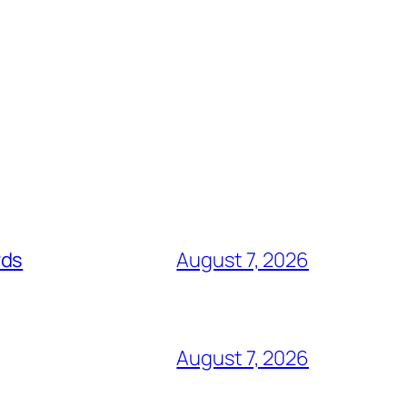
rds
August 7, 2026
August 7, 2026