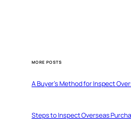
MORE POSTS
A Buyer’s Method for Inspect Ove
Steps to Inspect Overseas Purch