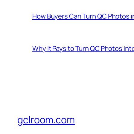
How Buyers Can Turn QC Photos int
Why It Pays to Turn QC Photos int
gclroom.com