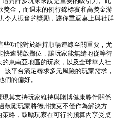
領域，這對許多玩家來說是重要的吸引力。此
存款獎金，而週末的例行錦標賽和高獎金游
供令人振奮的獎勵，讓你重返桌上與社群
。這些功能對於維持順暢連線至關重要，尤
於能快速開啟攤位，讓玩家能無縫地從等待
及較大的東南亞地區的玩家，以及全球華人社
。該平台滿足尋求多元風險的玩家需求，
他們的偏好。
源，展現其支持玩家維持與賭博健康夥伴關係
過鼓勵玩家將德州撲克不僅作為解決方
進步的策略，鼓勵玩家在可行的預算內享受桌