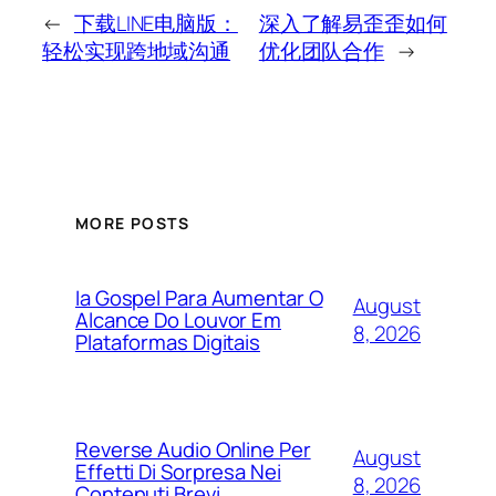
←
下载LINE电脑版：
深入了解易歪歪如何
轻松实现跨地域沟通
优化团队合作
→
MORE POSTS
Ia Gospel Para Aumentar O
August
Alcance Do Louvor Em
8, 2026
Plataformas Digitais
Reverse Audio Online Per
August
Effetti Di Sorpresa Nei
8, 2026
Contenuti Brevi