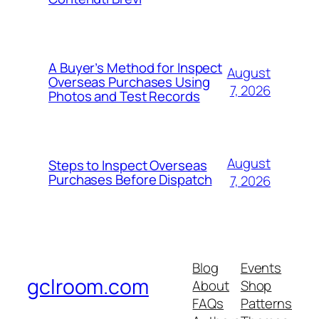
A Buyer’s Method for Inspect
August
Overseas Purchases Using
7, 2026
Photos and Test Records
August
Steps to Inspect Overseas
Purchases Before Dispatch
7, 2026
Blog
Events
gclroom.com
About
Shop
FAQs
Patterns