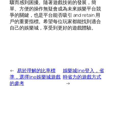
驟而感到困擾。隨著遊戲技術的發展，簡
單、方便的操作無疑會成為未來娛樂平台競
爭的關鍵，也是平台能否吸引 and retain 用
戶的重要指標。希望每位玩家都能找到適合
自己的娛樂城，享受到更好的遊戲體驗。
←
易於理解的比率標
娛樂城line登入，省
準，選擇line娛樂城遊戲
時省力的遊戲方式
的參考
→