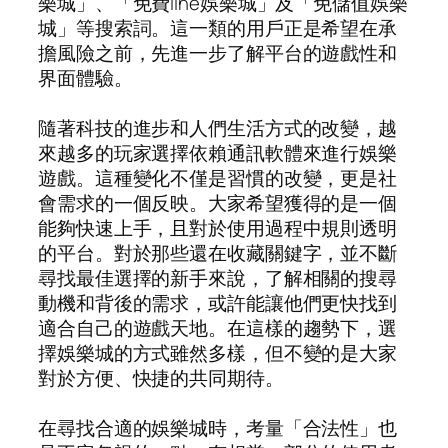
樂城」、「免費line娛樂城」及「免儲值娛樂
城」等搜索詞。這一類的用戶正是希望在承
擔風險之前，先進一步了解平台的遊戲性和
界面體驗。
隨著科技的進步和人們生活方式的改變，越
來越多的玩家選擇依賴通訊軟體來進行娛樂
遊戲。這種變化不僅是習慣的改變，更是社
會需求的一個反映。大家希望獲得的是一個
能夠快速上手，且對於使用過程中規則透明
的平台。對於那些還在收藏關鍵字，並不斷
尋找最佳選擇的新手來說，了解相關的搜尋
動機和背後的需求，或許能讓他們更快找到
適合自己的遊戲天地。在這樣的趨勢下，選
擇娛樂城的方式雖然多樣，但不變的是大家
對於方便、快捷的共同期待。
在尋找合適的娛樂城時，考量「合法性」也