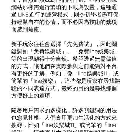
網站那樣需進行繁瑣的下載與設置，這種通
過 LINE 進行的運營模式，則令初學者盡可保
持輕鬆自在的心情，而不必因為技術的繁瑣
而感到焦慮。
新手玩家往往會選擇「先免費試」，因此關
鍵詞如「免費娛樂城」、「免費line娛樂城」
等的出現顯得十分自然。希望透過無需儲值
的方式，讓他們在實際參與之前能夠對平台
有更好的了解。例如，像「line娛樂城11」或
簡單的「line娛樂」，這些都是玩家在尋找體
驗的不同表達方式，最終的目的是尋找那個
方便好上的選項。
隨著用戶需求的多樣化，許多關鍵詞的用法
也愈見扎根。人們會用更加生活化的方式來
搜尋，比如「line娛樂城11」或簡單的「line