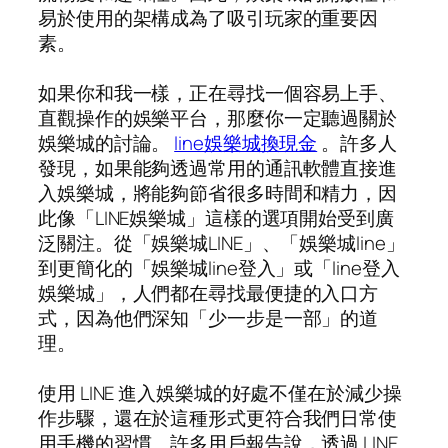
易於使用的架構成為了吸引玩家的重要因
素。
如果你和我一樣，正在尋找一個容易上手、
直觀操作的娛樂平台，那麼你一定聽過關於
娛樂城的討論。
line娛樂城換現金
。許多人
發現，如果能夠透過常用的通訊軟體直接進
入娛樂城，將能夠節省很多時間和精力，因
此像「LINE娛樂城」這樣的選項開始受到廣
泛關注。從「娛樂城LINE」、「娛樂城line」
到更簡化的「娛樂城line登入」或「line登入
娛樂城」，人們都在尋找最便捷的入口方
式，因為他們深知「少一步是一部」的道
理。
使用 LINE 進入娛樂城的好處不僅在於減少操
作步驟，還在於這種形式更符合我們日常使
用手機的習慣。許多用戶報告說，透過 LINE