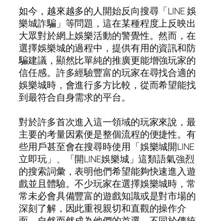
如今，越來越多的人開始反向搜尋「LINE 娛
樂城詐騙」等問題，這在某種程度上反映出
大眾對於網上娛樂活動的警覺性。然而，在
選擇娛樂城的過程中，提供有用的資訊和防
騙建議，顯然比單純的推廣更能增強玩家的
信任感。許多經驗豐富的玩家在尋找合適的
娛樂城時，會進行多方比較，從而希望能找
到最符合自身需求的平台。
對於許多首次進入這一領域的玩家來說，最
主要的考量因素便是整個流程的便捷性。有
些用戶甚至會在搜尋時使用「娛樂城開LINE
立即玩」、「開LINE娛樂城」這類語氣強烈
的搜索詞彙，表明他們希望能夠快速進入遊
戲並且體驗。不少玩家在選擇娛樂城時，常
常未必會具備豐富的遊戲知識或是對市場的
深刻了解，因此重視親切和直觀的操作介
面，自然而然成為他們的首選。不同於傳統