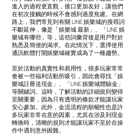
進入的過程更直觀，接口更加友好，讓他們
在初次接觸的時候不會感到過度焦慮。在網
路上，我們常見到有關 LINE 娛樂城的搜尋詞
不斷延伸，像是「娛樂城 最新」、「LINE 娛
樂城有哪些」等，這些詞彙背後是用戶對於
熟悉及簡便的渴求。在此情況下，選擇使用
通訊軟體打開娛樂城確實成為了一種趨勢。
至於活動的真實性和易用性，很多玩家常常
會被一些福利活動所吸引，因此會尋找「娛
樂城註冊送現金」、「LINE 娛樂城體驗金」
等關鍵詞。這時，了解活動的詳細規則變得
至關重要，因為只有透明的條款才能讓玩家
安心參加。此外，金流流程的順暢性也是許
多玩家非常在意的因素，尤其在涉及到現金
轉換時，清晰的規則才能讓玩家不至於在操
作中遇到意外困難。