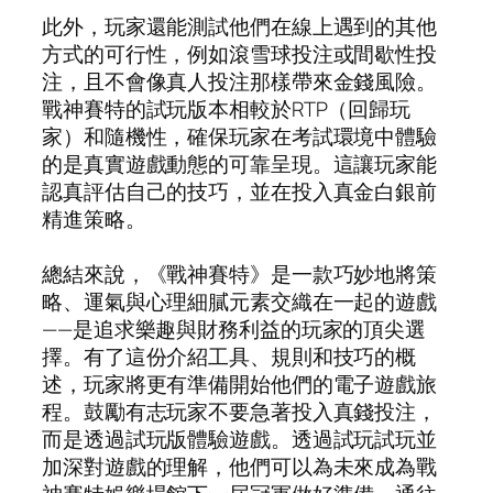
此外，玩家還能測試他們在線上遇到的其他
方式的可行性，例如滾雪球投注或間歇性投
注，且不會像真人投注那樣帶來金錢風險。
戰神賽特的試玩版本相較於RTP（回歸玩
家）和隨機性，確保玩家在考試環境中體驗
的是真實遊戲動態的可靠呈現。這讓玩家能
認真評估自己的技巧，並在投入真金白銀前
精進策略。
總結來說，《戰神賽特》是一款巧妙地將策
略、運氣與心理細膩元素交織在一起的遊戲
——是追求樂趣與財務利益的玩家的頂尖選
擇。有了這份介紹工具、規則和技巧的概
述，玩家將更有準備開始他們的電子遊戲旅
程。鼓勵有志玩家不要急著投入真錢投注，
而是透過試玩版體驗遊戲。透過試玩試玩並
加深對遊戲的理解，他們可以為未來成為戰