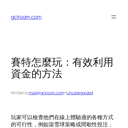
Skip
to
gclroom.com
content
賽特怎麼玩：有效利用
資金的方法
Written by
mail@gclroom.com
in
Uncategorized
玩家可以檢查他們在線上體驗過的各種方式
的可行性，例如滾雪球策略或間歇性投注，