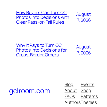
How Buyers Can Turn QC
August
Photos into Decisions with
7, 2026
Clear Pass-or-Fail Rules
Why It Pays to Turn QC
August
Photos into Decisions for
7, 2026
Cross-Border Orders
Blog
Events
gclroom.com
About
Shop
FAQs
Patterns
Authors
Themes