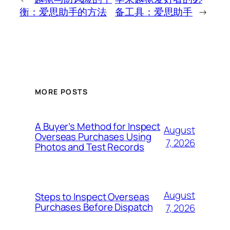
衡：爱思助手的方法
备工具：爱思助手
→
MORE POSTS
A Buyer’s Method for Inspect
August
Overseas Purchases Using
7, 2026
Photos and Test Records
August
Steps to Inspect Overseas
Purchases Before Dispatch
7, 2026