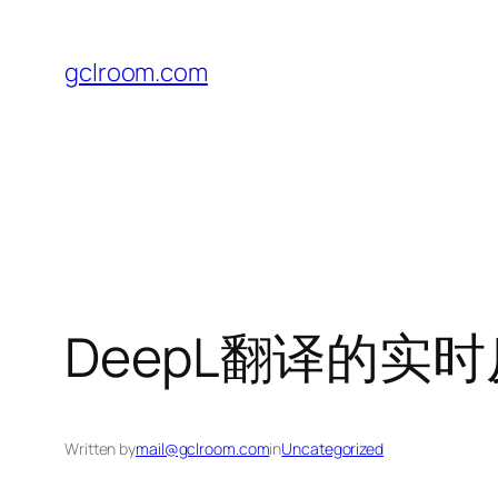
Skip
to
gclroom.com
content
DeepL翻译的实
Written by
mail@gclroom.com
in
Uncategorized