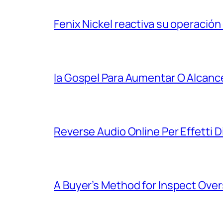
Fenix Nickel reactiva su operación
Ia Gospel Para Aumentar O Alcanc
Reverse Audio Online Per Effetti D
A Buyer’s Method for Inspect Ove