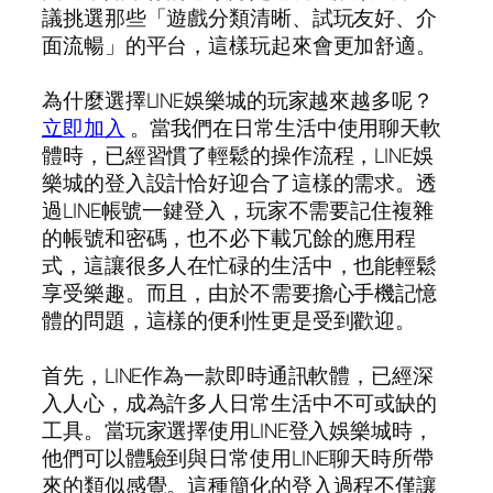
議挑選那些「遊戲分類清晰、試玩友好、介
面流暢」的平台，這樣玩起來會更加舒適。
為什麼選擇LINE娛樂城的玩家越來越多呢？
立即加入
。當我們在日常生活中使用聊天軟
體時，已經習慣了輕鬆的操作流程，LINE娛
樂城的登入設計恰好迎合了這樣的需求。透
過LINE帳號一鍵登入，玩家不需要記住複雜
的帳號和密碼，也不必下載冗餘的應用程
式，這讓很多人在忙碌的生活中，也能輕鬆
享受樂趣。而且，由於不需要擔心手機記憶
體的問題，這樣的便利性更是受到歡迎。
首先，LINE作為一款即時通訊軟體，已經深
入人心，成為許多人日常生活中不可或缺的
工具。當玩家選擇使用LINE登入娛樂城時，
他們可以體驗到與日常使用LINE聊天時所帶
來的類似感覺。這種簡化的登入過程不僅讓