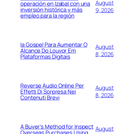
August
operación en Izabal con una
inversión histórica y más
9, 2026
empleo para la región
Ia Gospel Para Aumentar O
August
Alcance Do Louvor Em
8, 2026
Plataformas Digitais
Reverse Audio Online Per
August
Effetti Di Sorpresa Nei
8, 2026
Contenuti Brevi
A Buyer’s Method for Inspect
August
Overseas Purchases Using