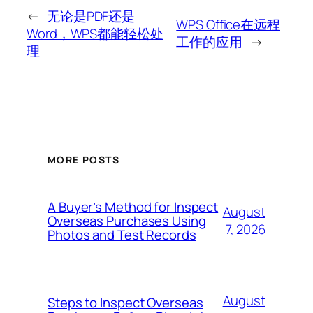
←
无论是PDF还是
WPS Office在远程
Word，WPS都能轻松处
工作的应用
→
理
MORE POSTS
A Buyer’s Method for Inspect
August
Overseas Purchases Using
7, 2026
Photos and Test Records
August
Steps to Inspect Overseas