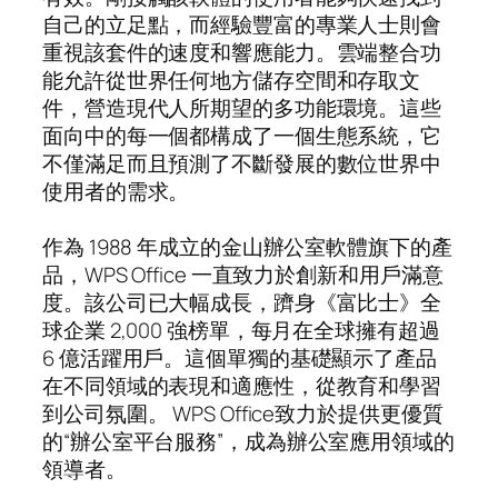
自己的立足點，而經驗豐富的專業人士則會
重視該套件的速度和響應能力。雲端整合功
能允許從世界任何地方儲存空間和存取文
件，營造現代人所期望的多功能環境。這些
面向中的每一個都構成了一個生態系統，它
不僅滿足而且預測了不斷發展的數位世界中
使用者的需求。
作為 1988 年成立的金山辦公室軟體旗下的產
品，WPS Office 一直致力於創新和用戶滿意
度。該公司已大幅成長，躋身《富比士》全
球企業 2,000 強榜單，每月在全球擁有超過
6 億活躍用戶。這個單獨的基礎顯示了產品
在不同領域的表現和適應性，從教育和學習
到公司氛圍。 WPS Office致力於提供更優質
的“辦公室平台服務”，成為辦公室應用領域的
領導者。