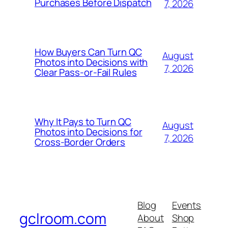
Purchases Before Dispatch
7, 2026
How Buyers Can Turn QC
August
Photos into Decisions with
7, 2026
Clear Pass-or-Fail Rules
Why It Pays to Turn QC
August
Photos into Decisions for
7, 2026
Cross-Border Orders
Blog
Events
gclroom.com
About
Shop