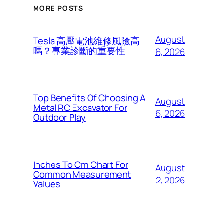
MORE POSTS
August
Tesla 高壓電池維修風險高
嗎？專業診斷的重要性
6, 2026
Top Benefits Of Choosing A
August
Metal RC Excavator For
6, 2026
Outdoor Play
Inches To Cm Chart For
August
Common Measurement
2, 2026
Values