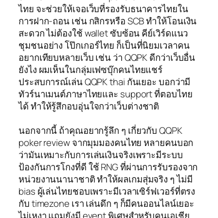
ไทย จะช่วยให้เจอเว็บที่รองรับธนาคารไทยใน
การฝาก-ถอน เช่น กสิกรหรือ SCB ทำให้โอนเงิน
สะดวก ไม่ต้องใช้ wallet ซับซ้อน คีย์เวิร์ดแนว
ชุมชนอย่าง โป๊กเกอร์ไทย ก็เป็นที่นิยมเวลาคน
อยากเทียบหลายเว็บ เช่น ว่า QQPK ดีกว่าเว็บอื่น
ยังไง ผมเห็นในกลุ่มเฟซบุ๊กคนไทยแชร์
ประสบการณ์เล่น QQPK thai กันเยอะ บอกว่ามี
ทัวร์นาเมนต์ภาษาไทยและ support ที่ตอบไทย
ได้ ทำให้รู้สึกอบอุ่นใจกว่าเว็บต่างชาติ
นอกจากนี้ ถ้าคุณอยากรู้ลึก ๆ เกี่ยวกับ QQPK
poker review จากมุมมองคนไทย หลายคนบอก
ว่ามันเหมาะกับการเล่นเงินจริงเพราะมีระบบ
ป้องกันการโกงที่ดี ใช้ RNG ที่ผ่านการรับรองจาก
หน่วยงานนานาชาติ ทำให้ผลเกมสุ่มจริง ๆ ไม่มี
bias ผู้เล่นไทยชอบเพราะมีเวลาเซิร์ฟเวอร์ที่ตรง
กับ timezone เรา เล่นดึก ๆ ก็มีคนออนไลน์เยอะ
ไม่เหงา แถมยังมี event พิเศษสำหรับคนเอเชีย