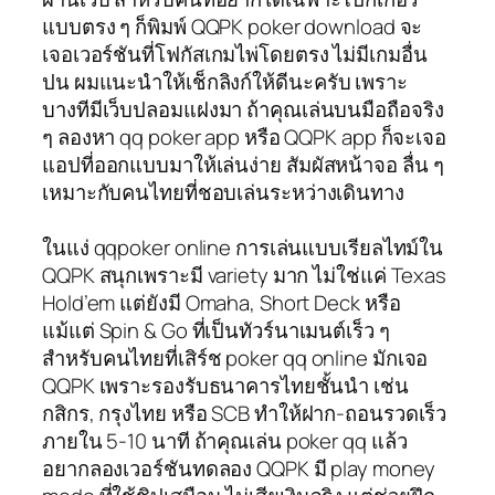
แบบตรง ๆ ก็พิมพ์ QQPK poker download จะ
เจอเวอร์ชันที่โฟกัสเกมไพ่โดยตรง ไม่มีเกมอื่น
ปน ผมแนะนำให้เช็กลิงก์ให้ดีนะครับ เพราะ
บางทีมีเว็บปลอมแฝงมา ถ้าคุณเล่นบนมือถือจริง
ๆ ลองหา qq poker app หรือ QQPK app ก็จะเจอ
แอปที่ออกแบบมาให้เล่นง่าย สัมผัสหน้าจอ ลื่น ๆ
เหมาะกับคนไทยที่ชอบเล่นระหว่างเดินทาง
ในแง่ qqpoker online การเล่นแบบเรียลไทม์ใน
QQPK สนุกเพราะมี variety มาก ไม่ใช่แค่ Texas
Hold’em แต่ยังมี Omaha, Short Deck หรือ
แม้แต่ Spin & Go ที่เป็นทัวร์นาเมนต์เร็ว ๆ
สำหรับคนไทยที่เสิร์ช poker qq online มักเจอ
QQPK เพราะรองรับธนาคารไทยชั้นนำ เช่น
กสิกร, กรุงไทย หรือ SCB ทำให้ฝาก-ถอนรวดเร็ว
ภายใน 5-10 นาที ถ้าคุณเล่น poker qq แล้ว
อยากลองเวอร์ชันทดลอง QQPK มี play money