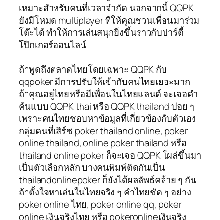
เหมาะสำหรับคนที่เวลาจำกัด นอกจากนี้ QQPK
ยังมีโหมด multiplayer ที่ให้คุณชวนเพื่อนมาร่วม
โต๊ะได้ ทำให้การเล่นสนุกยิ่งขึ้นราวกับปาร์ตี้
โป๊กเกอร์ออนไลน์
ถ้าพูดถึงตลาดไทยโดยเฉพาะ QQPK กับ
qqpoker มีการปรับให้เข้ากับคนไทยเยอะมาก
ถ้าคุณอยู่ไทยหรือมีเพื่อนในไทยแลนด์ จะเจอคำ
ค้นแบบ QQPK thai หรือ QQPK thailand บ่อย ๆ
เพราะคนไทยชอบหาข้อมูลที่เกี่ยวข้องกับตัวเอง
กลุ่มคนที่เสิร์ช poker thailand online, poker
online thailand, online poker thailand หรือ
thailand online poker ก็จะเจอ QQPK โผล่ขึ้นมา
เป็นตัวเลือกหลัก บางคนพิมพ์ติดกันเป็น
thailandonlinepoker ก็ยังได้ผลลัพธ์คล้าย ๆ กัน
ถ้าตั้งใจหาเล่นในไทยจริง ๆ คำไทยชัด ๆ อย่าง
poker online ไทย, poker online qq, poker
online เงินจริงไทย หรือ pokeronlineเงินจริง