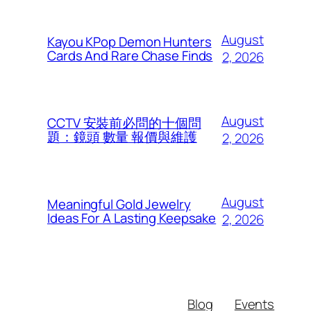
August
Kayou KPop Demon Hunters
Cards And Rare Chase Finds
2, 2026
August
CCTV 安裝前必問的十個問
題：鏡頭 數量 報價與維護
2, 2026
August
Meaningful Gold Jewelry
Ideas For A Lasting Keepsake
2, 2026
Blog
Events