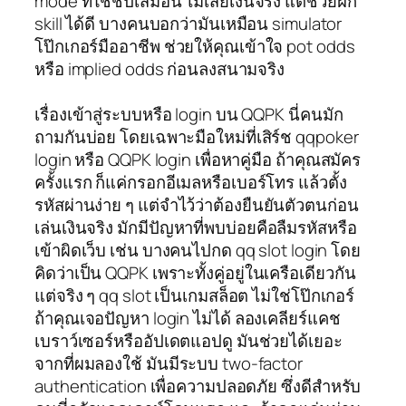
mode ที่ใช้ชิปเสมือน ไม่เสียเงินจริง แต่ช่วยฝึก
skill ได้ดี บางคนบอกว่ามันเหมือน simulator
โป๊กเกอร์มืออาชีพ ช่วยให้คุณเข้าใจ pot odds
หรือ implied odds ก่อนลงสนามจริง
เรื่องเข้าสู่ระบบหรือ login บน QQPK นี่คนมัก
ถามกันบ่อย โดยเฉพาะมือใหม่ที่เสิร์ช qqpoker
login หรือ QQPK login เพื่อหาคู่มือ ถ้าคุณสมัคร
ครั้งแรก ก็แค่กรอกอีเมลหรือเบอร์โทร แล้วตั้ง
รหัสผ่านง่าย ๆ แต่จำไว้ว่าต้องยืนยันตัวตนก่อน
เล่นเงินจริง มักมีปัญหาที่พบบ่อยคือลืมรหัสหรือ
เข้าผิดเว็บ เช่น บางคนไปกด qq slot login โดย
คิดว่าเป็น QQPK เพราะทั้งคู่อยู่ในเครือเดียวกัน
แต่จริง ๆ qq slot เป็นเกมสล็อต ไม่ใช่โป๊กเกอร์
ถ้าคุณเจอปัญหา login ไม่ได้ ลองเคลียร์แคช
เบราว์เซอร์หรืออัปเดตแอปดู มันช่วยได้เยอะ
จากที่ผมลองใช้ มันมีระบบ two-factor
authentication เพื่อความปลอดภัย ซึ่งดีสำหรับ