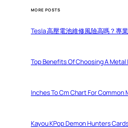
MORE POSTS
Tesla 高壓電池維修風險高嗎？
Top Benefits Of Choosing A Metal
Inches To Cm Chart For Common 
Kayou KPop Demon Hunters Cards