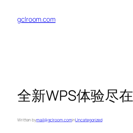
Skip
to
gclroom.com
content
全新WPS体验尽
Written by
mail@gclroom.com
in
Uncategorized