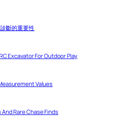
專業診斷的重要性
 RC Excavator For Outdoor Play
Measurement Values
 And Rare Chase Finds