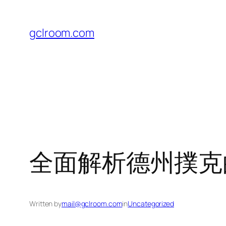
Skip
to
gclroom.com
content
全面解析德州撲克
Written by
mail@gclroom.com
in
Uncategorized