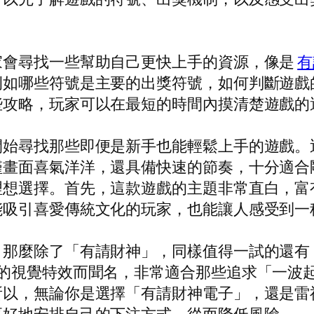
家會尋找一些幫助自己更快上手的資源，像是
有
例如哪些符號是主要的出獎符號，如何判斷遊戲
些攻略，玩家可以在最短的時間內摸清楚遊戲的
開始尋找那些即便是新手也能輕鬆上手的遊戲。
僅畫面喜氣洋洋，還具備快速的節奏，十分適合
理想選擇。首先，這款遊戲的主題非常直白，富
能吸引喜愛傳統文化的玩家，也能讓人感受到一
，那麼除了「有請財神」，同樣值得一試的還有
強的視覺特效而聞名，非常適合那些追求「一波
所以，無論你是選擇「有請財神電子」，還是雷