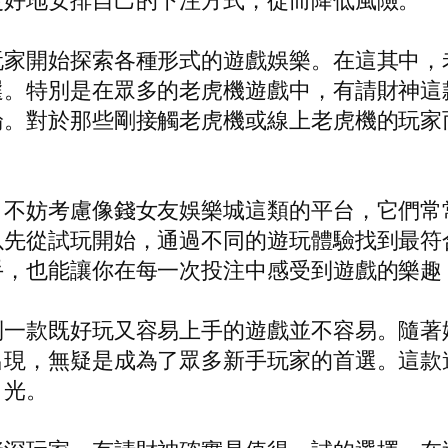
更好地安排自己的下注方式，從而降低風險。
玩家開始探索各種形式的遊戲娛樂。在這其中，
選。特別是在眾多的老虎機遊戲中，有請財神這
論。對於那些剛接觸老虎機或線上老虎機的玩家
，不妨考慮像錢女友娛樂城這類的平台，它們常
以先從試玩開始，通過不同的遊玩體驗找到最符
手，也能讓你在每一次投注中感受到遊戲的樂趣
到一款既好玩又容易上手的遊戲並不容易。隨著
出現，無疑是成為了眾多新手玩家的首選。這款
目光。