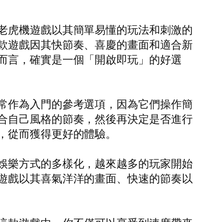
老虎機遊戲以其簡單易懂的玩法和刺激的
款遊戲因其快節奏、喜慶的畫面和適合新
而言，確實是一個「開啟即玩」的好選
常作為入門的參考選項，因為它們操作簡
合自己風格的節奏，然後再決定是否進行
，從而獲得更好的體驗。
娛樂方式的多樣化，越來越多的玩家開始
遊戲以其喜氣洋洋的畫面、快速的節奏以