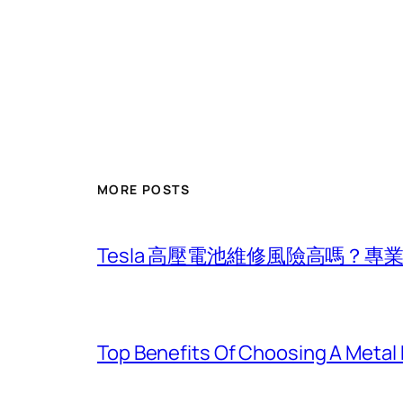
MORE POSTS
Tesla 高壓電池維修風險高嗎？
Top Benefits Of Choosing A Metal