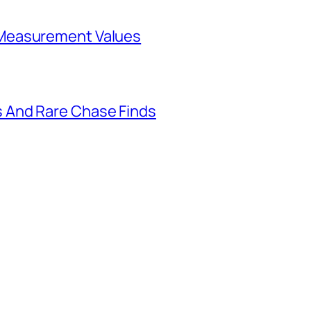
Measurement Values
 And Rare Chase Finds