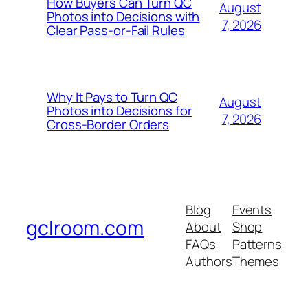
How Buyers Can Turn QC
August
Photos into Decisions with
7, 2026
Clear Pass-or-Fail Rules
Why It Pays to Turn QC
August
Photos into Decisions for
7, 2026
Cross-Border Orders
Blog
Events
gclroom.com
About
Shop
FAQs
Patterns
Authors
Themes