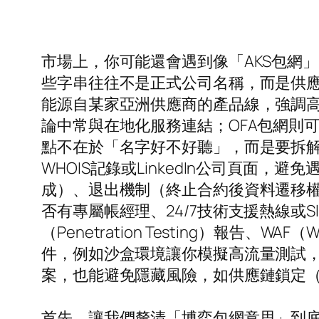
市場上，你可能還會遇到像「AKS包網」
些字串往往不是正式公司名稱，而是供應
能源自某家亞洲供應商的產品線，強調高
論中常與在地化服務連結；OFA包網則
點不在於「名字好不好聽」，而是要拆
WHOIS記錄或LinkedIn公司頁面
成）、退出機制（終止合約後資料遷移
否有專屬帳經理、24/7技術支援熱線或S
（Penetration Testing）報告、W
件，例如沙盒環境讓你模擬高流量測試，
案，也能避免隱藏風險，如供應鏈鎖定（
首先，讓我們釐清「博弈包網意思」到