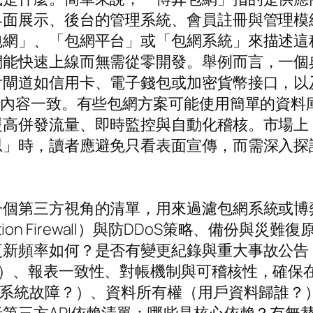
界面展示、後台的管理系統、會員註冊與管理模
包網」、「包網平台」或「包網系統」來描述這
們能快速上線而無需從零開發。舉例而言，一個
閘道如信用卡、電子錢包或加密貨幣接口，以
表內容一致。有些包網方案可能使用簡單的資料
援高併發流量、即時監控與自動化稽核。市場上
思」時，讀者應避免只看表面宣傳，而需深入探
一個第三方視角的清單，用來過濾包網系統或博
ation Firewall）與防DDoS策略、備份與
更新頻率如何？是否有變更紀錄與重大事故公告
月）、報表一致性、對帳機制與可稽核性，確保
責系統故障？）、資料所有權（用戶資料歸誰？