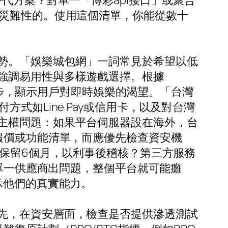
代方案？對單一「博彩api接口」或聚合
是災難性的。使用這個清單，你能從數十
勢。「娛樂城包網」一詞常見於希望以低
強調易用性與多樣遊戲選擇。根據
事同步，顯示用戶對即時娛樂的渴望。「台灣
式如Line Pay或信用卡，以及對台灣
主權問題：如果平台伺服器設在海外，台
報價或功能清單，而應優先檢查資安機
少保留6個月，以利事後稽核？第三方服務
果單一供應商出問題，整個平台就可能癱
示他們的真實能力。
先，在資安層面，檢查是否提供滲透測試