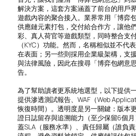
解決方案，這套方案涵蓋了前台的用戶
遊戲內容的聚合接入。業界常用「博弈
供應鏈元素打包，交付給合作方，讓他
彩、真人荷官等遊戲類型，同時整合支付
（KYC）功能。然而，名稱相似並不代
在表面；另一些則採用企業級架構，支
與法律風險，因此在搜尋「博弈包網意
告。
為了幫助讀者更系統地選型，以下提供
提供滲透測試報告、WAF（Web Applic
恢復時間）。透明度是另一關鍵：版本
證日誌留存與追溯能力（至少保留6個
蓋SLA（服務水準）、責任歸屬（誰負