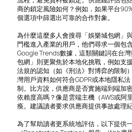
流程，避免資料被鎖定。供應鏈評估包括
商的鎖定風險如何？例如，如果平台90
個選項中篩選出可靠的合作對象。
為什麼這麼多人會搜尋「娛樂城包網」
門檻進入產業的用戶，他們尋求一個包
Google Trends數據，這類關
包網」則更聚焦於本地化挑戰，例如支援繁
法規的認知（如《刑法》對博弈的限制
灣用戶資料如何符合GDPR或本地隱私
制。比方說，供應商是否實施端到端加密
依賴度高嗎？像是雲端主機（AWS或阿
瘓。建議讀者要求供應商提供事故處理紀
為了幫助讀者更系統地評估，以下提供