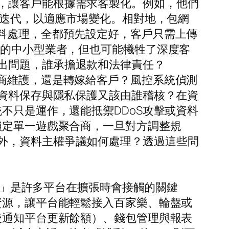
，讓客戶能根據需求客製化。例如，他們
本迭代，以適應市場變化。相對地，包網
料處理，全都預先設定好，客戶只需上傳
限的中小型業者，但也可能犧牲了深度客
出問題，誰承擔退款和法律責任？
模組是否由供應商維護，還是轉嫁給客戶？風控系統偵測
？資料保存與隱私保護又該由誰稽核？在資
不只是運作，還能抵禦DDoS攻擊或資料
鎖定單一遊戲聚合商，一旦對方調整規
外，資料主權爭議如何處理？透過這些問
接口」是許多平台在擴張時會接觸的關鍵
資源，讓平台能輕鬆接入百家樂、輪盤或
後通知平台更新餘額）、錢包管理與報表