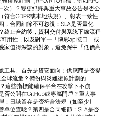
與災難復原計劃（RPO/RTO指標，例如RPO
季一次）？變更紀錄與重大事故公告是否公
（符合GDPR或本地法規）、報表一致性
，合同細節不可忽視：SLA是否量化
歸誰？終止合約後，資料交付與系統下線流程
可用性，以及對單一「博彩api接口」或
幾家值得深談的對象，避免踩中「低價高
濾工具。首先是資安面向：供應商是否提
略是否涵蓋全球流量？備份與災難復原計劃的
）是否低於4小時？這些指標能確保平台在攻擊下不崩
公開在GitHub或專屬門戶？重大事
理：日誌留存是否符合法規（如至少1
單位查驗？第四是合同細節：SLA是否