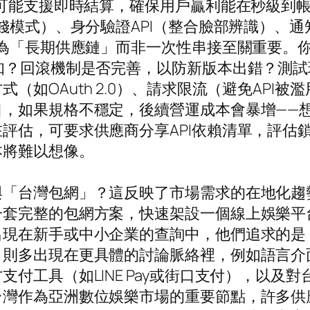
商可能支援即時結算，確保用戶贏利能在秒級到帳
模式）、身分驗證API（整合臉部辨識）、通知推
視為「長期供應鏈」而非一次性串接至關重要。你
知？回滾機制是否完善，以防新版本出錯？測
如OAuth 2.0）、請求限流（避免API被濫
口，如果規格不穩定，後續營運成本會暴增——
評估，可要求供應商分享API依賴清單，評估鎖
本將難以想像。
與「台灣包網」？這反映了市場需求的在地化趨
一套完整的包網方案，快速架設一個線上娛樂平
出現在新手或中小企業的查詢中，他們追求的是
」則多出現在更具體的討論脈絡裡，例如語言介
付工具（如LINE Pay或街口支付），以及
台灣作為亞洲數位娛樂市場的重要節點，許多供