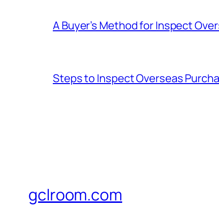
A Buyer’s Method for Inspect Ove
Steps to Inspect Overseas Purch
gclroom.com