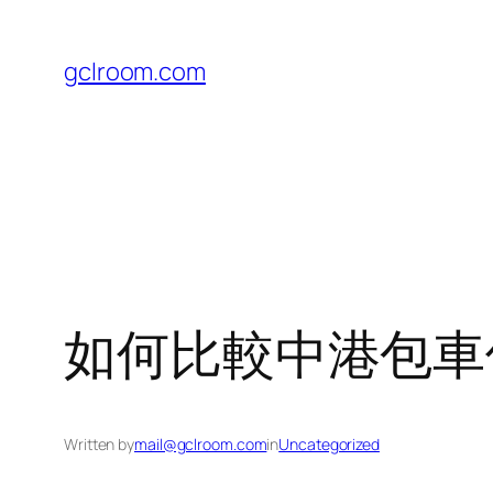
Skip
to
gclroom.com
content
如何比較中港包車
Written by
mail@gclroom.com
in
Uncategorized