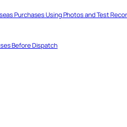
rseas Purchases Using Photos and Test Reco
ases Before Dispatch