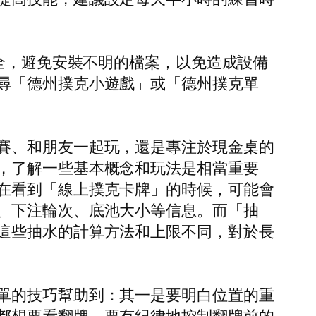
安全，避免安裝不明的檔案，以免造成設備
尋「德州撲克小遊戲」或「德州撲克單
賽、和朋友一起玩，還是專注於現金桌的
，了解一些基本概念和玩法是相當重要
在看到「線上撲克卡牌」的時候，可能會
、下注輪次、底池大小等信息。而「抽
這些抽水的計算方法和上限不同，對於長
單的技巧幫助到：其一是要明白位置的重