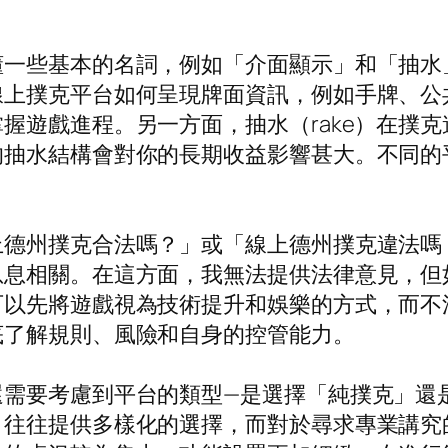
懂一些基本的名詞，例如「介面顯示」和「抽水
線上撲克平台如何呈現牌面資訊，例如手牌、公
握遊戲進程。另一方面，抽水（rake）在撲
的抽水結構會對你的長期收益影響甚大。不同的
。
上德州撲克合法嗎？」或「線上德州撲克違法嗎
息息相關。在這方面，我無法提供法律意見，但
可以先將遊戲視為技術提升和娛樂的方式，而不
底了解規則、風險和自身的控管能力。
還需要考慮到平台的類型—是選擇「純撲克」還
」往往提供多樣化的選擇，而對於尋求專業講究