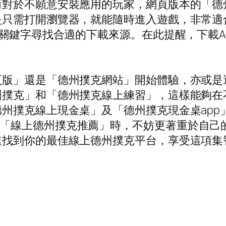
而對於不願意安裝應用的玩家，網頁版本的「德
是只需打開瀏覽器，就能隨時進入遊戲，非常適
等關鍵字尋找合適的下載來源。在此提醒，下載A
版」還是「德州撲克網站」開始體驗，亦或是選
州撲克」和「德州撲克線上練習」，這樣能夠在
州撲克線上現金桌」及「德州撲克現金桌app
詳細信息。尋找「線上德州撲克推薦」時，不妨更著重
速找到你的最佳線上德州撲克平台，享受這項集