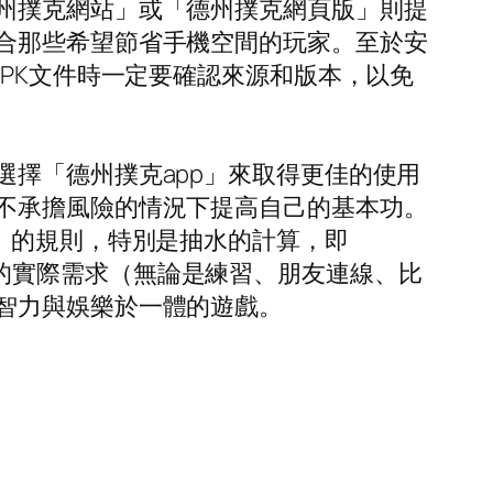
州撲克網站」或「德州撲克網頁版」則提
合那些希望節省手機空間的玩家。至於安
PK文件時一定要確認來源和版本，以免
擇「德州撲克app」來取得更佳的使用
不承擔風險的情況下提高自己的基本功。
」的規則，特別是抽水的計算，即
於自己的實際需求（無論是練習、朋友連線、比
智力與娛樂於一體的遊戲。