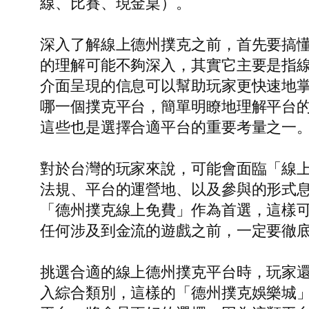
線、比賽、現金桌）。
深入了解線上德州撲克之前，首先要搞
的理解可能不夠深入，其實它主要是指
介面呈現的信息可以幫助玩家更快速地掌
哪一個撲克平台，簡單明瞭地理解平台
這些也是選擇合適平台的重要考量之一
對於台灣的玩家來說，可能會面臨「線
法規、平台的運營地、以及參與的形式
「德州撲克線上免費」作為首選，這樣
任何涉及到金流的遊戲之前，一定要徹
挑選合適的線上德州撲克平台時，玩家
入綜合類別，這樣的「德州撲克娛樂城