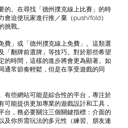
要的。在尋找「德州撲克線上比賽」的時
使玩家進行推／棄（push/fold）
的挑戰。
免費」或「德州撲克線上免費」。這類選
及「翻牌前選牌」等技巧。對於那些希望
定的時間，這樣的進步將會更為顯著。如
局通常節奏輕鬆，但是在享受遊戲的同
。有些網站可能是綜合性的平台，專注於
有可能提供更加專業的遊戲設計和工具，
平台，務必要關注三個關鍵指標：介面的
以及你所需玩法的多元性（練習、朋友連