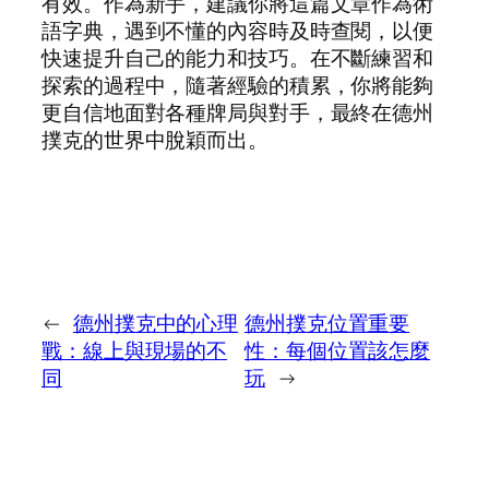
有效。作為新手，建議你將這篇文章作為術
語字典，遇到不懂的內容時及時查閱，以便
快速提升自己的能力和技巧。在不斷練習和
探索的過程中，隨著經驗的積累，你將能夠
更自信地面對各種牌局與對手，最終在德州
撲克的世界中脫穎而出。
←
德州撲克中的心理
德州撲克位置重要
戰：線上與現場的不
性：每個位置該怎麼
同
玩
→