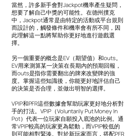
當然，許多新手會對Jackpot機率產生疑問，
想要了解自己中獎的可能性。在德州撲克
中，Jackpot通常是由特定的活動或平台規則
而設計的，觸發條件和機率會有所不同，因
此理解這一點將幫助你更好地進行遊戲選
擇。
另一個重要的概念是EV（期望值）和outs。
EV用來測算某一決策在長期內的預期回報，
而outs是指你需要翻出的牌來改變牌的強
度。掌握這些知識後，你能更好地評估自己
的決策是否合理，並做出明智的選擇。
VPIP和PFR這些數據會幫助玩家更好地分析對
手的打法。VPIP（Voluntarily Put Money In
Pot）代表一位玩家自願投入底池的比例。通
常VPIP較高的玩家更為鬆動，而VPIP較低的
則可能相對緊湊。對於新玩家而言，搭配PFR