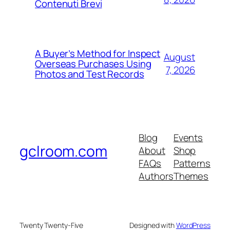
Contenuti Brevi
A Buyer’s Method for Inspect
August
Overseas Purchases Using
7, 2026
Photos and Test Records
Blog
Events
gclroom.com
About
Shop
FAQs
Patterns
Authors
Themes
Twenty Twenty-Five
Designed with
WordPress