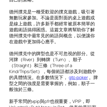
德州撲克是一種受歡迎的撲克遊戲，吸引著
無數玩家參加。不論是面對面的桌上遊戲或
是線上遊戲，許多新手都經常被原本簡單的
遊戲術語搞得困惑。這篇文章將幫助你了解
德州撲克中最常見的術語與概念，以便讓你
在遊戲中更加得心應手。
德州撲克中的牌型也是不可忽視的部分。從
河牌（River）到轉牌（Turn）、順子
（Straight）和三條（Three of a
Kind/Trips/Set），每個術語都涉及到遊戲中
的具體情況。在多數情況下，
gto poker
。牌
型之間的強度是需要掌握的，例如，順子一
般強於三條。
新手常問的vpip與pfr也很重要，VPIP，即