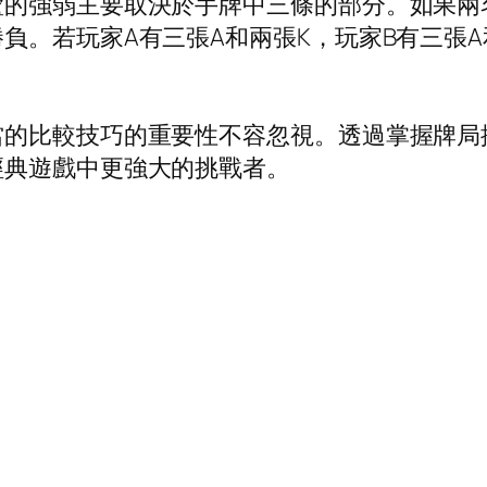
蘆的強弱主要取決於手牌中三條的部分。如果兩
負。若玩家A有三張A和兩張K，玩家B有三張A
當的比較技巧的重要性不容忽視。透過掌握牌局
經典遊戲中更強大的挑戰者。