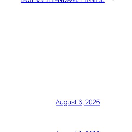
August 6, 2026