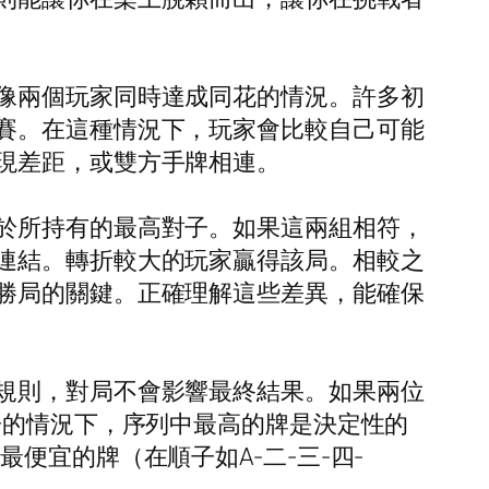
像兩個玩家同時達成同花的情況。許多初
賽。在這種情況下，玩家會比較自己可能
現差距，或雙方手牌相連。
於所持有的最高對子。如果這兩組相符，
連結。轉折較大的玩家贏得該局。相較之
勝局的關鍵。正確理解這些差異，能確保
規則，對局不會影響最終結果。如果兩位
的情況下，序列中最高的牌是決定性的
便宜的牌（在順子如A-二-三-四-