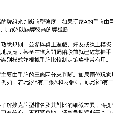
的牌組來判斷牌型強度。如果玩家A的手牌由兩
牌，玩家A以踢牌較高的牌獲勝。
。熟悉規則，並參與桌上遊戲、好友或線上模擬
鬆地反應，甚至在進入開局階段前就已經掌握手
於識別模式並根據手牌比較制定策略非常有用。
度主要由手牌的三條區分來判斷。如果兩位玩家
例如，若玩家A有三張A和兩張K，而玩家B有三
住了解撲克牌型排名及其對比的細微差異，將提
力更有信心。不可避免地，清楚掌握這些基本原