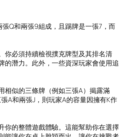
張Q和兩張9組成，且踢牌是一張7，而
。你必須持續檢視撲克牌型及其排名清
牌的潛力。此外，一些資深玩家會使用追
用相似的三條牌（例如三張A）揭露滿
張A和兩張J，則玩家A的容量因擁有K作
升你的整體遊戲體驗。這能幫助你在選擇
則能讓你在桌上脫穎而出，讓你在挑戰者