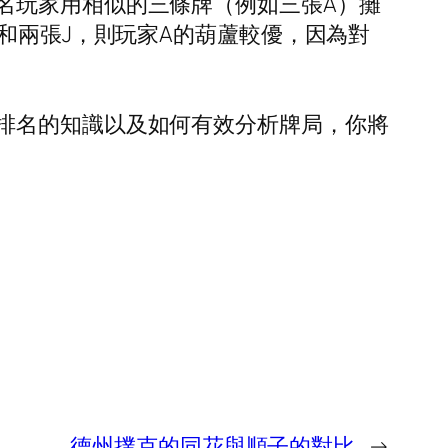
名玩家用相似的三條牌（例如三張A）攤
和兩張J，則玩家A的葫蘆較優，因為對
排名的知識以及如何有效分析牌局，你將
德州撲克的同花與順子的對比
→