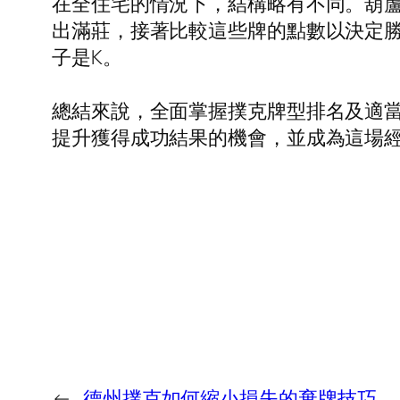
在全住宅的情況下，結構略有不同。葫
出滿莊，接著比較這些牌的點數以決定勝
子是K。
總結來說，全面掌握撲克牌型排名及適
提升獲得成功結果的機會，並成為這場
←
德州撲克如何縮小損失的棄牌技巧