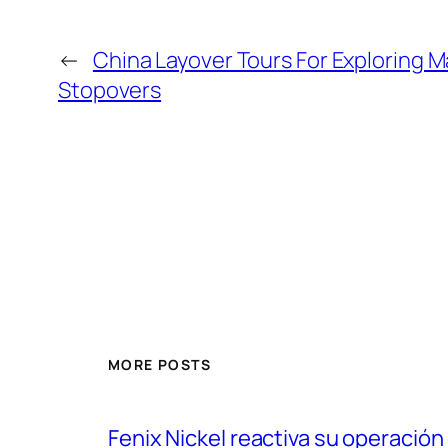
←
China Layover Tours For Exploring Ma
Stopovers
MORE POSTS
Fenix Nickel reactiva su operación