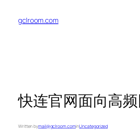
Skip
to
gclroom.com
content
快连官网面向高频
Written by
mail@gclroom.com
in
Uncategorized