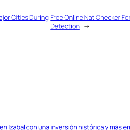
jor Cities During
Free Online Nat Checker Fo
Detection
→
 en Izabal con una inversión histórica y más e