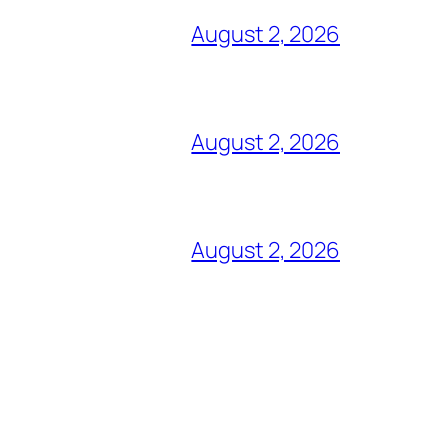
August 2, 2026
August 2, 2026
August 2, 2026