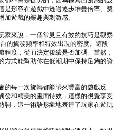
動都不會是徒勞的，因為極具回饋感的設
這是形容在遊戲中透過逐步堆疊倍率、獎
增加遊戲的樂趣與刺激感。
玩家來說，一個常見且有效的技巧是觀察
機台的觸發頻率和特效出現的密度。這段
潑程度，從而決定後續是否加碼。當然，
的方式能幫助你在低潮期中保持足夠的資
者的每一次旋轉都能帶來豐富的遊戲反
觸發和精美的畫面特效，這樣的視覺享受
熱詞，這一術語形象地表達了玩家在遊玩
。