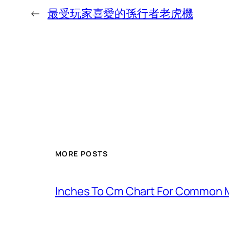
←
最受玩家喜愛的孫行者老虎機
MORE POSTS
Inches To Cm Chart For Common 