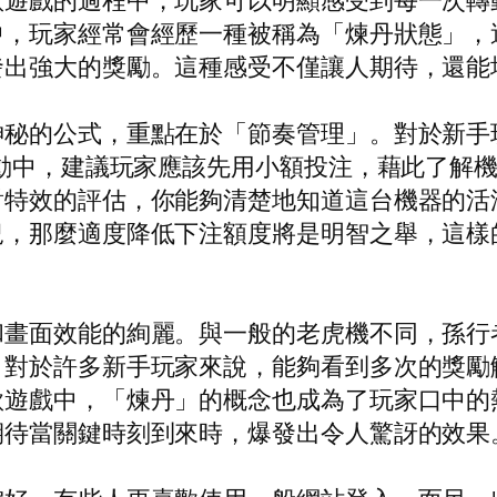
款遊戲的過程中，玩家可以明顯感受到每一次轉
中，玩家經常會經歷一種被稱為「煉丹狀態」，
發出強大的獎勵。這種感受不僅讓人期待，還能
神秘的公式，重點在於「節奏管理」。對於新手
轉動中，建議玩家應該先用小額投注，藉此了解
對特效的評估，你能夠清楚地知道這台機器的活
況，那麼適度降低下注額度將是明智之舉，這樣
和畫面效能的絢麗。與一般的老虎機不同，孫行
。對於許多新手玩家來說，能夠看到多次的獎勵
款遊戲中，「煉丹」的概念也成為了玩家口中的
期待當關鍵時刻到來時，爆發出令人驚訝的效果