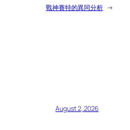
戰神賽特的異同分析
→
August 2, 2026