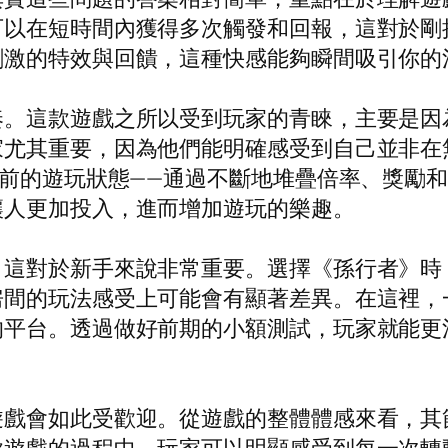
可以在短時間內獲得多次觸發和回報，這對於剛
刺激的特效與回饋，這種快感能夠瞬間吸引你的
奏。這款遊戲之所以受到玩家的青睞，主要是因
家尤其重要，因為他們能明確感受到自己並非在
當前的遊玩狀態——通過不斷地堆疊倍率、獎勵
讓人更加投入，進而增加遊玩的樂趣。
，這對於新手來說非常重要。選擇《孫行者》時
房間的玩法感受上可能會有顯著差異。在這裡，
的平台。透過做好前期的小額測試，玩家就能更
遊戲會如此受歡迎。從遊戲的整體體感來看，其