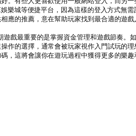
偏好。有些人更喜歡使用一般網站登入，而另一
NE娛樂城等便捷平台，因為這樣的登入方式無
供相應的推薦，意在幫助玩家找到最合適的遊戲
期遊戲最重要的是掌握資金管理和遊戲節奏。
速操作的選擇，通常會被玩家視作入門試玩的理
加碼，這將會讓你在遊玩過程中獲得更多的樂趣