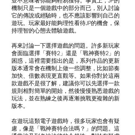
並不意味著你能夠輕易獲得。事實上，JP的
機制只是一個遊戲中的部分而已，別人討論
它的傳說或經驗時，也不應該影響到自己的
遊玩。玩家最好能夠理性看待JP的機會，保
持理智的心態去體驗遊戲。
再來討論一下選擇遊戲的問題。許多新玩家
會面臨選擇「賽特2」還是「戰神賽特2」的
困惑，這裡需要指出的是，系列作品的更新
版本通常會在機制上做一些調整，比如節奏
加快、倍數表現更直觀等。如果你對於這兩
款遊戲不是很了解，建議你可以先選擇一款
規則相對簡單的開始，然後慢慢熟悉遊戲的
玩法，並在熟練之後再逐漸挑戰更複雜的新
版本。
在遊玩這類電子遊戲時，很多玩家也會有疑
慮，像是「戰神賽特合法嗎？」的問題。這