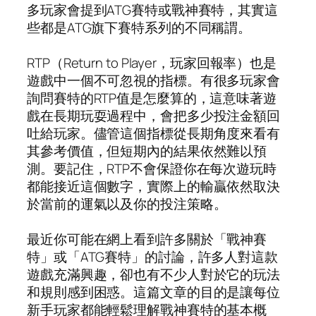
多玩家會提到ATG賽特或戰神賽特，其實這
些都是ATG旗下賽特系列的不同稱謂。
RTP（Return to Player，玩家回報率）也是
遊戲中一個不可忽視的指標。有很多玩家會
詢問賽特的RTP值是怎麼算的，這意味著遊
戲在長期玩耍過程中，會把多少投注金額回
吐給玩家。儘管這個指標從長期角度來看有
其參考價值，但短期內的結果依然難以預
測。要記住，RTP不會保證你在每次遊玩時
都能接近這個數字，實際上的輸贏依然取決
於當前的運氣以及你的投注策略。
最近你可能在網上看到許多關於「戰神賽
特」或「ATG賽特」的討論，許多人對這款
遊戲充滿興趣，卻也有不少人對於它的玩法
和規則感到困惑。這篇文章的目的是讓每位
新手玩家都能輕鬆理解戰神賽特的基本概