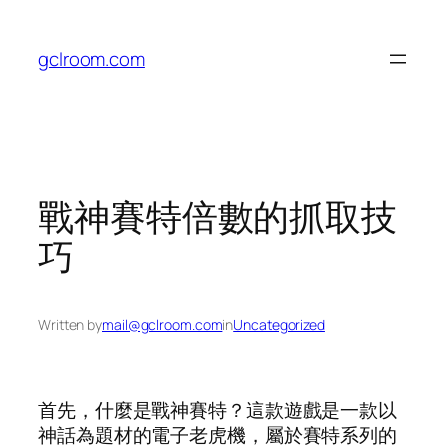
Skip
to
gclroom.com
content
戰神賽特倍數的抓取技
巧
Written by
mail@gclroom.com
in
Uncategorized
首先，什麼是戰神賽特？這款遊戲是一款以
神話為題材的電子老虎機，屬於賽特系列的