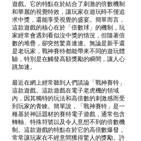
遊戲。它的特點在於結合了刺激的倍數機制
和華麗的視覺特效，讓玩家在遊玩時不僅追
求中獎，還能享受視覺的盛宴。簡單而言，
這款遊戲的核心在於「倍數球」的機制，玩
家經常會遇到看似沒中獎的情況，但隨著倍
數的堆疊，卻突然驚喜連連。無論是新手還
是老玩家，戰神賽特都能帶來不同的遊玩體
驗，特別是在觸發高額獎勵的瞬間，讓人心
跳加速。
最近在網上經常聽到人們談論「戰神賽特」
這款遊戲。這款遊戲在電子老虎機的領域
內，因其獨特的玩法和高倍數的刺激感而受
到玩家的青睞。簡單說，「戰神賽特」是一
種基於神話題材的賽特電子遊戲，通常包含
轉軸、特殊符號以及令人意想不到的倍數機
制。這款遊戲的特點在於它的高倍數爆發，
常常讓玩家在不經意間獲得驚人的獎勵。許