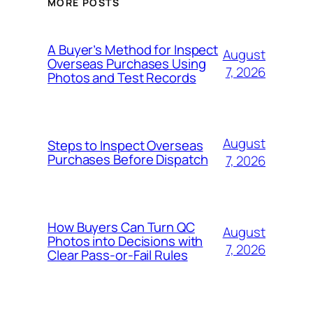
MORE POSTS
A Buyer’s Method for Inspect
August
Overseas Purchases Using
7, 2026
Photos and Test Records
August
Steps to Inspect Overseas
Purchases Before Dispatch
7, 2026
How Buyers Can Turn QC
August
Photos into Decisions with
7, 2026
Clear Pass-or-Fail Rules