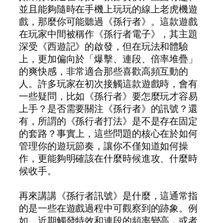
並且能夠隨時在手機上玩玩的線上老虎機遊
戲，那麼你可能聽過《孫行者》。這款遊戲
在玩家中間被稱作《孫行者電子》，其主題
深受《西遊記》的啟發，但在玩法和體驗
上，更加偏向於「爆擊、連段、倍率堆疊」
的爽快感，非常適合那些喜歡高頻互動的
人。許多玩家在初次接觸這款遊戲時，會有
一些疑問，比如《孫行者》要怎麼玩才容易
上手？是否需要關注《孫行者》的訊號？還
有，所謂的《孫行者打法》是不是存在固定
的套路？事實上，這些問題的核心在於如何
管理你的遊玩節奏，讓你不僅知道如何操
作，更能夠明確該在什麼時候進攻、什麼時
候收手。
再來講講《孫行者訊號》是什麼，這通常指
的是一些在遊戲過程中可觀察到的跡象。例
如，近期觸發特效和連段的頻率變高，或者