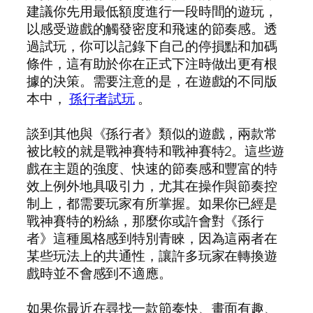
建議你先用最低額度進行一段時間的遊玩，
以感受遊戲的觸發密度和飛速的節奏感。透
過試玩，你可以記錄下自己的停損點和加碼
條件，這有助於你在正式下注時做出更有根
據的決策。需要注意的是，在遊戲的不同版
本中，
孫行者試玩
。
談到其他與《孫行者》類似的遊戲，兩款常
被比較的就是戰神賽特和戰神賽特2。這些遊
戲在主題的強度、快速的節奏感和豐富的特
效上例外地具吸引力，尤其在操作與節奏控
制上，都需要玩家有所掌握。如果你已經是
戰神賽特的粉絲，那麼你或許會對《孫行
者》這種風格感到特別青睞，因為這兩者在
某些玩法上的共通性，讓許多玩家在轉換遊
戲時並不會感到不適應。
如果你最近在尋找一款節奏快、畫面有趣、