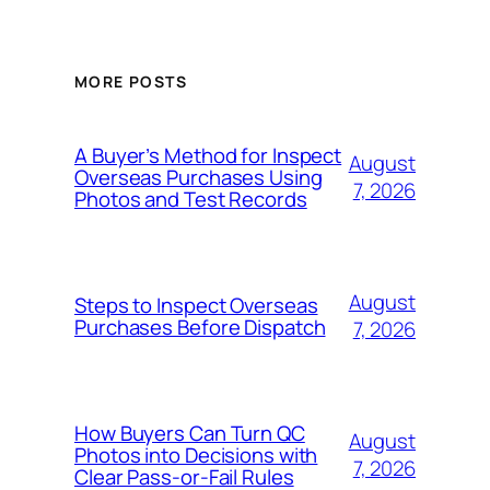
MORE POSTS
A Buyer’s Method for Inspect
August
Overseas Purchases Using
7, 2026
Photos and Test Records
August
Steps to Inspect Overseas
Purchases Before Dispatch
7, 2026
How Buyers Can Turn QC
August
Photos into Decisions with
7, 2026
Clear Pass-or-Fail Rules