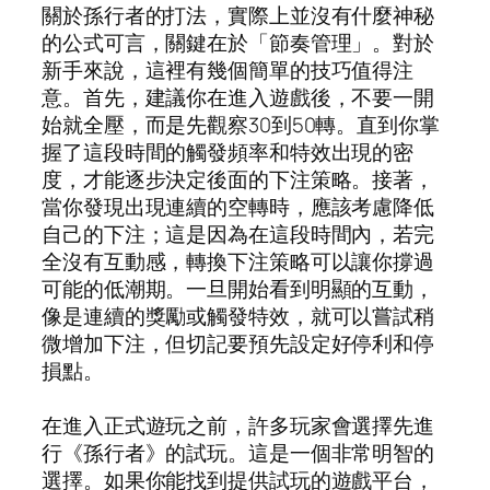
關於孫行者的打法，實際上並沒有什麼神秘
的公式可言，關鍵在於「節奏管理」。對於
新手來說，這裡有幾個簡單的技巧值得注
意。首先，建議你在進入遊戲後，不要一開
始就全壓，而是先觀察30到50轉。直到你掌
握了這段時間的觸發頻率和特效出現的密
度，才能逐步決定後面的下注策略。接著，
當你發現出現連續的空轉時，應該考慮降低
自己的下注；這是因為在這段時間內，若完
全沒有互動感，轉換下注策略可以讓你撐過
可能的低潮期。一旦開始看到明顯的互動，
像是連續的獎勵或觸發特效，就可以嘗試稍
微增加下注，但切記要預先設定好停利和停
損點。
在進入正式遊玩之前，許多玩家會選擇先進
行《孫行者》的試玩。這是一個非常明智的
選擇。如果你能找到提供試玩的遊戲平台，