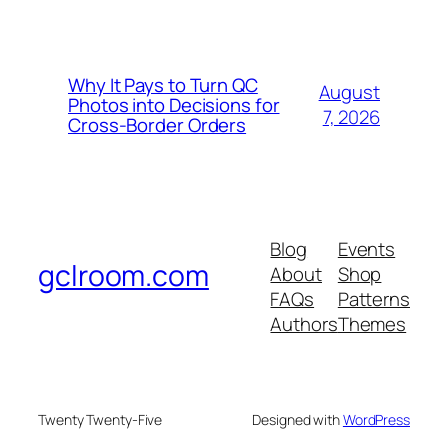
Why It Pays to Turn QC
August
Photos into Decisions for
7, 2026
Cross-Border Orders
Blog
Events
gclroom.com
About
Shop
FAQs
Patterns
Authors
Themes
Twenty Twenty-Five
Designed with
WordPress