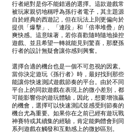
行者絕對是你不能錯過的選擇。這款遊戲常
被玩家親切地稱呼為孫行者電子，其主題源
自於經典的西遊記，但在玩法上則更偏向於
提供「爆擊」、「連段」和「倍率堆疊」的
爽快感。這意味著，若你喜歡隨時隨地操控
遊戲、並且希望一轉就能見到驚喜，那麼孫
行者的設計無疑會讓你感到興奮。
選擇合適的機台也是一個不可忽視的因素。
當你決定遊玩《孫行者》時，最好找到那些
能讓你快速測試遊戲節奏的平台。由於不同
平台上的同款遊戲在表現上的微小差別，都
可能影響你的遊玩體驗，因此，想要增強贏
的機會，選擇可以快速測試並感受到節奏的
機台尤為重要。如果你在之前已經有遊玩戰
神賽特或其續集的經驗，肯定能夠體會到同
系列遊戲在觸發和互動感上的微妙區別。