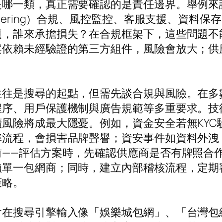
一類，真正需要確認的是責任邊界。舉例來說，金流
ey Laundering）合規、風控監控、客服支援
題，誰來承擔損失？在合規框架下，這些問題不
案依賴未經驗證的第三方組件，風險會放大；供
往往是搜尋的起點，但需先談合規與風險。在多
程序、用戶保護機制與廣告規範等多重要求。技
風險將成最大隱憂。例如，資金安全若無KYC
準流程，會損害品牌聲譽；資安事件如資料外洩
前——評估方案時，先確認供應商是否有牌照合
賴單一包網商；同時，建立內部稽核流程，定期
策略。
會在搜尋引擎輸入像「娛樂城包網」、「台灣包