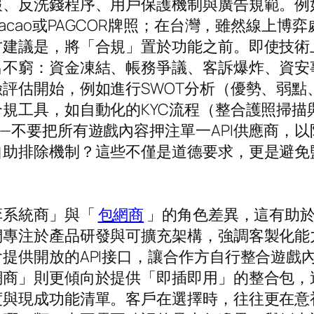
、反洗錢程序、用戶保護機制與廣告規範。例如
acao或PAGCOR牌照；在台灣，雖然線上
方建議是，將「合規」置於功能之前。即使技術
出不窮：資金凍結、帳務爭議、客訴爆炸、資安
評估開始，例如進行SWOT分析（優勢、弱點
規工具，如自動化的KYC流程（整合護照掃描
—不要把所有遊戲內容押注單一API供應商，
自助排除機制？這些不僅是道德要求，更是避免
。
弈系統商」與「
包網商
」的角色差異，這有助於
專注於產品研發與可擴充架構，強調客製化能力
提供開放的API接口，讓合作方自行整合遊戲
網商」則更傾向於提供「即插即用」的整合包，
度與現成功能清單。客戶在選擇時，往往更在意