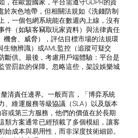
，在歐盟國家，平台需遵守GDPR的資
博弈處於灰色地帶，但相關法規如《洗錢防制
上，一個包網系統能在數週內上線，沒有
事件（如駭客竊取玩家資料）與法律責任
、機會、威脅），評估目標市場的法規環
與生物辨識）或AML監控（追蹤可疑交
以防斷供。最後，考慮用戶端體驗：平台是
監管罰款的保障。忽略這些，架設娛樂城
釐清責任邊界。一般而言，「博弈系統
、維運服務等級協議（SLA）以及版本
內容或第三方服務，他們的價值在於長期
這類方案通常已經預載了多個模組，讓客
初始成本與易用性，而非深度技術細節。