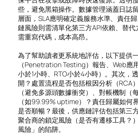
保平台在攻擊或故障時快速復原。透明
些，避免黑箱操作。數據管理涵蓋日誌
層面，SLA應明確定義服務水準、責任
鏈風險則需清單化第三方API依賴、替
需重寫代碼，成本高昂。
為了幫助讀者更系統地評估，以下提供
（Penetration Testing）報告
小於1小時、RTO小於4小時）。其次
開？處置流程是否包括根因分析（RCA
（避免多源頭數據衝突）、對帳機制（每
（如99.99% uptime）？責任
是否順暢？最後，供應鏈評估包括第三方
聚合商的鎖定風險（是否有遷移工具？
風險」的陷阱。