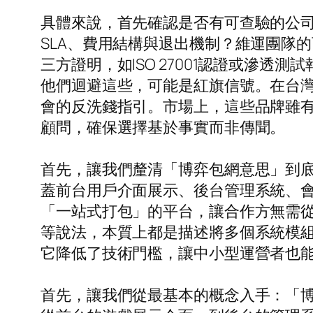
具體來說，首先確認是否有可查驗的公
SLA、費用結構與退出機制？維運團隊的
三方證明，如ISO 27001認證或滲
他們迴避這些，可能是紅旗信號。在台
會的反洗錢指引。市場上，這些品牌雖
顧問，確保選擇基於事實而非傳聞。
首先，讓我們釐清「博弈包網意思」到
蓋前台用戶介面展示、後台管理系統、
「一站式打包」的平台，讓合作方無需
等說法，本質上都是描述將多個系統模
它降低了技術門檻，讓中小型運營者也
首先，讓我們從最基本的概念入手：「