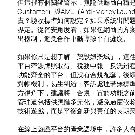
但這裡有個關鍵警示：無論供應商自稱是哪
Customer）與AML（Anti-Mon
責？驗收標準如何設定？如果系統出問
界定。從資安角度看，如果包網商的方
出機制，避免合作中斷導致平台癱瘓。
如果你只是想了解「架設娛樂城」，這
平台牽涉牌照取得、稅務申報、反洗錢
功能齊全的平台，但沒有合規配套，後續
對帳機制，易生糾紛；客訴處理若無標
方視角下，建議將「合規」置於功能之
管理還包括供應鏈多元化，避免過度依
技術遊戲，而是平衡創新與責任的長期
在線上遊戲平台的產業語境中，許多人