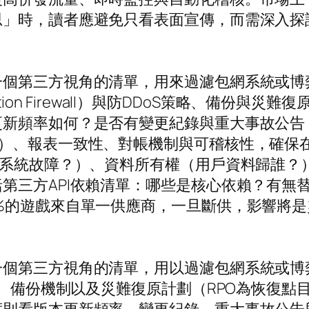
思」時，讀者應避免只看表面宣傳，而需深入探
一個第三方視角的清單，用來過濾包網系統或博
ation Firewall）與防DDoS策略、備份與
更新頻率如何？是否有變更紀錄與重大事故公告
月）、報表一致性、對帳機制與可稽核性，確保
責系統故障？）、資料所有權（用戶資料歸誰？
第三方API依賴清單：哪些是核心依賴？有無替
%的遊戲來自單一供應商，一旦斷供，影響將
一個第三方視角的清單，用以過濾包網系統或博
略、備份機制以及災難復原計劃（RPO為恢復點