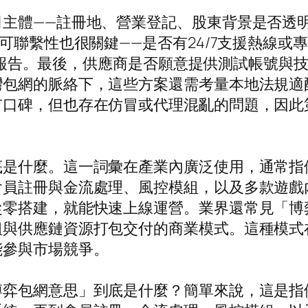
司主體——註冊地、營業登記、股東背景是否透
可聯繫性也很關鍵——是否有24/7支援熱線
透測試報告。最後，供應商是否願意提供測試帳號
灣包網的脈絡下，這些方案還需考量本地法規適
有口碑，但也存在仿冒或代理混亂的問題，因此
底是什麼。這一詞彙在產業內廣泛使用，通常指
會員註冊與金流處理、風控模組，以及多款遊戲
從零搭建，就能快速上線運營。業界還常見「博
組與供應鏈資源打包交付的商業模式。這種模式
能參與市場競爭。
博弈包網意思」到底是什麼？簡單來說，這是指