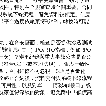
與處置流程——可靠供應商會主動分享這
核性，特別在合規審查時至關重要。合同
與系統下線流程，避免資料被鎖定。供應
果平台過度依賴某博彩API，轉換時可能
先，在資安層面，檢查是否提供滲透測試
與災難復原計劃（RPO/RTO指標，例如RPO
季一次）？變更紀錄與重大事故公告是否公
（符合GDPR或本地法規）、報表一致性
，合同細節不可忽視：SLA是否量化
歸誰？終止合約後，資料交付與系統下線流程
可用性，以及對單一「博彩api接口」或
幾家值得深談的對象，避免踩中「低價高