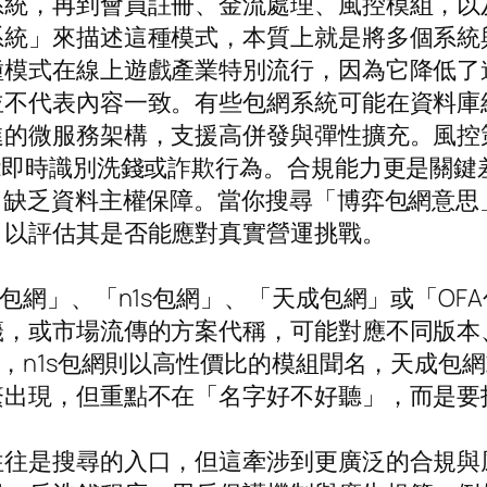
系統，再到會員註冊、金流處理、風控模組，以
系統」來描述這種模式，本質上就是將多個系統
種模式在線上遊戲產業特別流行，因為它降低了
不代表內容一致。有些包網系統可能在資料庫結
進的微服務架構，支援高併發與彈性擴充。風控
能即時識別洗錢或詐欺行為。合規能力更是關鍵差
，缺乏資料主權保障。當你搜尋「博弈包網意
，以評估其是否能應對真實營運挑戰。
包網」、「n1s包網」、「天成包網」或「O
籤，或市場流傳的方案代稱，可能對應不同版本
，n1s包網則以高性價比的模組聞名，天成包
繁出現，但重點不在「名字好不好聽」，而是要
往往是搜尋的入口，但這牽涉到更廣泛的合規與