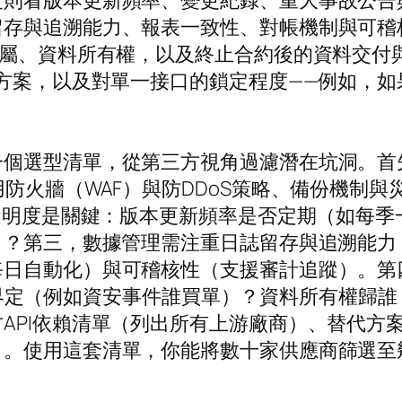
度則看版本更新頻率、變更紀錄、重大事故公告
留存與追溯能力、報表一致性、對帳機制與可稽
歸屬、資料所有權，以及終止合約後的資料交付
代方案，以及對單一接口的鎖定程度——例如，如
一個選型清單，從第三方視角過濾潛在坑洞。首
、Web應用防火牆（WAF）與防DDoS策略、備份機制
，透明度是關鍵：版本更新頻率是否定期（如每
）？第三，數據管理需注重日誌留存與追溯能力
日自動化）與可稽核性（支援審計追蹤）。第四
歸屬如何界定（例如資安事件誰買單）？資料所有權
API依賴清單（列出所有上游廠商）、替代方案
）。使用這套清單，你能將數十家供應商篩選至