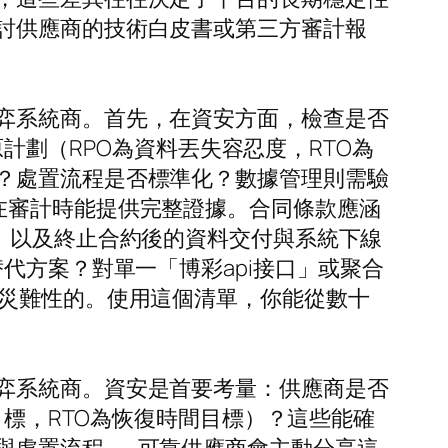
討供應商的技術白皮書或第三方審計報
弈系統商。首先，在資安方面，檢查是否
災難復原計劃（RPO為資料丟失容忍度，RTO為
？處置流程是否標準化？數據管理則需驗
在審計時能提供完整證據。合同條款應涵
）以及終止合約後的資料交付與系統下線
代方案？對單一「博彩api接口」或聚合
是災難性的。使用這個清單，你能從數十
弈系統商。資安是首要考量：供應商是否
目標，RTO為恢復時間目標）？這些能確