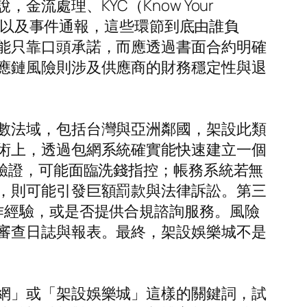
處理、KYC（Know Your
、資料保存以及事件通報，這些環節到底由誰負
能只靠口頭承諾，而應透過書面合約明確
應鏈風險則涉及供應商的財務穩定性與退
數法域，包括台灣與亞洲鄰國，架設此類
術上，透過包網系統確實能快速建立一個
驗證，可能面臨洗錢指控；帳務系統若無
，則可能引發巨額罰款與法律訴訟。第三
作經驗，或是否提供合規諮詢服務。風險
審查日誌與報表。最終，架設娛樂城不是
網」或「架設娛樂城」這樣的關鍵詞，試