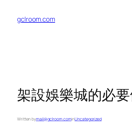
Skip
to
gclroom.com
content
架設娛樂城的必要
Written by
mail@gclroom.com
in
Uncategorized