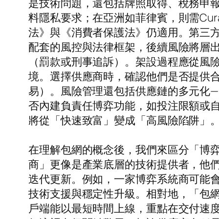
是技術問題，還包括牌照取得、稅務申報
料隱私要求；在亞洲如菲律賓，則需Cur
法》與《消費者保護法》仍適用。第三
配套的風控與法律框架，後續風險將層
（罰款或刑事追訴）。架設過程應從風險
境。選擇供應商時，確認他們是否提供合
易）。風險管理還包括供應鏈的多元化—
否內建負責任博弈功能，如投注限額或
將從「快速致富」變成「高風險陷阱」
在理解包網的概念後，我們來區分「博
商」更像是產業底層的技術提供者，他們
迭代更新。例如，一家博弈系統商可能會
技術支援與穩定性升級。相對地，「包
戶端能以最短時間上線，重點在交付速