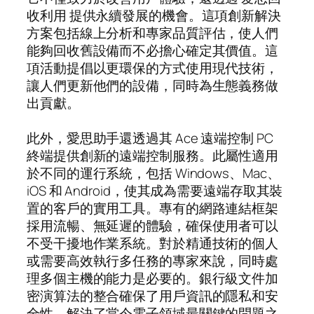
收利用 提供永續發展的機會。這項創新解決
方案包括線上分析和專家品質評估，使人們
能夠回收舊設備而不必擔心確定其價值。這
項活動提倡以更環保的方式使用現代技術，
讓人們更新他們的設備，同時為生態義務做
出貢獻。
此外，愛思助手還透過其 Ace 遠端控制 PC
終端提供創新的遠端控制服務。此屬性適用
於不同的運行系統，包括 Windows、Mac、
iOS 和 Android，使其成為需要遠端存取其裝
置的客戶的實用工具。專有的網路連結框架
採用流暢、無延遲的體驗，確保使用者可以
不受干擾地作業系統。對於精通技術的個人
或需要高效執行多任務的專家來說，同時處
理多個主機的能力是必要的。銀行級文件加
密演算法的整合確保了用戶資訊的隱私和安
全性，解決了當今電子領域最關鍵的問題之