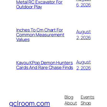
Metal RC Excavator For
6, 2026
Outdoor Play
Inches To Cm Chart For
August
Common Measurement
2, 2026
Values
August
Kayou KPop Demon Hunters
Cards And Rare Chase Finds
2, 2026
Blog
Events
gclroom.com
About
Shop