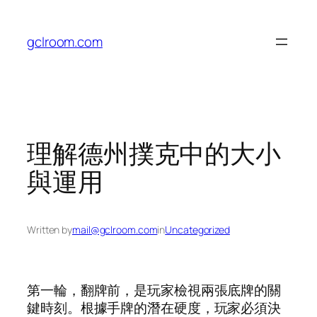
Skip
to
gclroom.com
content
理解德州撲克中的大小
與運用
Written by
mail@gclroom.com
in
Uncategorized
第一輪，翻牌前，是玩家檢視兩張底牌的關
鍵時刻。根據手牌的潛在硬度，玩家必須決