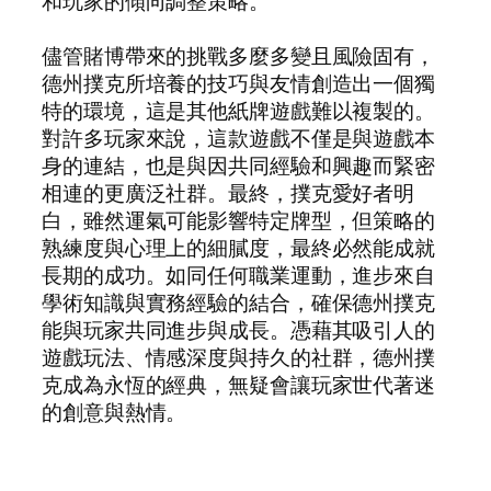
和玩家的傾向調整策略。
儘管賭博帶來的挑戰多麼多變且風險固有，
德州撲克所培養的技巧與友情創造出一個獨
特的環境，這是其他紙牌遊戲難以複製的。
對許多玩家來說，這款遊戲不僅是與遊戲本
身的連結，也是與因共同經驗和興趣而緊密
相連的更廣泛社群。最終，撲克愛好者明
白，雖然運氣可能影響特定牌型，但策略的
熟練度與心理上的細膩度，最終必然能成就
長期的成功。如同任何職業運動，進步來自
學術知識與實務經驗的結合，確保德州撲克
能與玩家共同進步與成長。憑藉其吸引人的
遊戲玩法、情感深度與持久的社群，德州撲
克成為永恆的經典，無疑會讓玩家世代著迷
的創意與熱情。