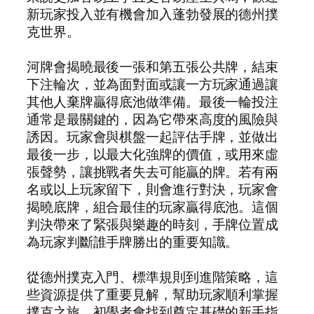
新玩家投入並有機會加入蓬勃發展的德州撲
克世界。
河牌會揭曉最後一張和第五張公共牌，結束
下注輪次，並為面對面或讓一方玩家通過讓
其他人棄牌贏得底池做準備。最後一輪投注
通常是最關鍵的，因為它帶來高度的風險與
誘因。玩家會與棋盤一起評估手牌，並做出
最後一步，以最大化強牌的價值，或用來虛
張聲勢，讓挑戰者失去可能贏的牌。若有兩
名或以上玩家留下，則會進行對決，玩家會
揭曉底牌，組合最佳的玩家贏得底池。這個
判決帶來了緊張與樂趣的時刻，手牌位置成
為玩家判斷誰手牌勝出的重要知識。
從德州撲克入門、標準規則到進階策略，這
些資源提供了重要見解，幫助玩家順利掌握
撲克之旅。初學者會找到奠定基礎的新手指