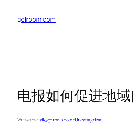
Skip
to
gclroom.com
content
电报如何促进地域
Written by
mail@gclroom.com
in
Uncategorized