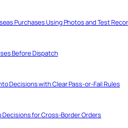
rseas Purchases Using Photos and Test Reco
ases Before Dispatch
o Decisions with Clear Pass-or-Fail Rules
o Decisions for Cross-Border Orders