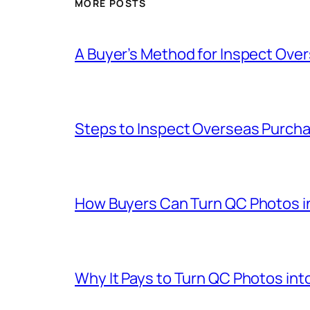
MORE POSTS
A Buyer’s Method for Inspect Ove
Steps to Inspect Overseas Purch
How Buyers Can Turn QC Photos int
Why It Pays to Turn QC Photos int