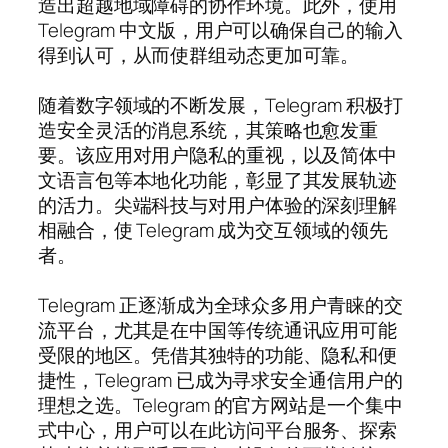
造出超越地域障碍的协作环境。此外，使用
Telegram 中文版，用户可以确保自己的输入
得到认可，从而使群组动态更加可靠。
随着数字领域的不断发展，Telegram 积极打
造安全灵活的消息系统，其策略也愈发重
要。该应用对用户隐私的重视，以及简体中
文语言包等本地化功能，彰显了其发展轨迹
的活力。尖端科技与对用户体验的深刻理解
相融合，使 Telegram 成为交互领域的领先
者。
Telegram 正逐渐成为全球众多用户青睐的交
流平台，尤其是在中国等传统通讯应用可能
受限的地区。凭借其独特的功能、隐私和便
捷性，Telegram 已成为寻求安全通信用户的
理想之选。Telegram 的官方网站是一个集中
式中心，用户可以在此访问平台服务、探索