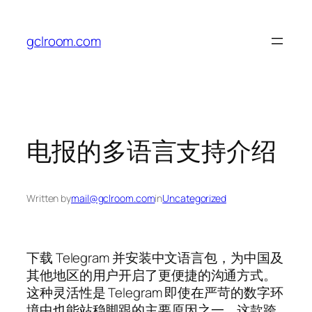
Skip
to
gclroom.com
content
电报的多语言支持介绍
Written by
mail@gclroom.com
in
Uncategorized
下载 Telegram 并安装中文语言包，为中国及
其他地区的用户开启了更便捷的沟通方式。
这种灵活性是 Telegram 即使在严苛的数字环
境中也能站稳脚跟的主要原因之一。这款跨