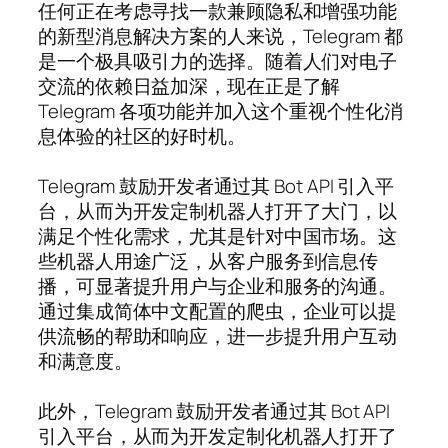
任何正在考虑寻找一款兼顾隐私和增强功能
的新型消息解决方案的人来说，Telegram 都
是一个极具吸引力的选择。随着人们对电子
交流的依赖日益加深，现在正是了解
Telegram 各项功能并加入这个重视个性化消
息体验的社区的好时机。
Telegram 鼓励开发者通过其 Bot API 引入平
台，从而为开发定制机器人打开了大门，以
满足个性化需求，尤其是针对中国市场。这
些机器人用途广泛，从客户服务到信息传
播，可显著提升用户与企业和服务的沟通。
通过集成简体中文配置的爬虫，企业可以提
供流畅的帮助和响应，进一步提升用户互动
和满意度。
此外，Telegram 鼓励开发者通过其 Bot API
引入平台，从而为开发定制化机器人打开了