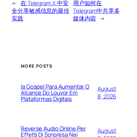
←
在 Telegram X 中安
用户如何在
全分享敏感信息的最佳
Telegram中共享多
实践
媒体内容
→
MORE POSTS
Ia Gospel Para Aumentar O
August
Alcance Do Louvor Em
8, 2026
Plataformas Digitais
Reverse Audio Online Per
August
Effetti Di Sorpresa Nei