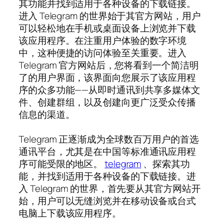
其功能并找到适用于各种设备的下载链接。
进入 Telegram 的世界始于其官方网站，用户
可以轻松地在手机或桌面设备上浏览并下载
该应用程序。在注重用户体验的数字环境
中，这种便捷的访问体验至关重要。进入
Telegram 官方网站后，您将看到一个简洁明
了的用户界面，该界面向您展示了该应用程
序的众多功能——从即时通讯到共享多媒体文
件、创建群组，以及创建向更广泛受众传播
信息的渠道。
Telegram 正逐渐成为全球数百万用户的首选
通讯平台，尤其是在中国等标准通讯应用程
序可能受限的地区。
telegram
、探索其功
能，并找到适用于各种设备的下载链接。进
入 Telegram 的世界，首先要从其官方网站开
始，用户可以无缝浏览并在移动设备或台式
电脑上下载该应用程序。