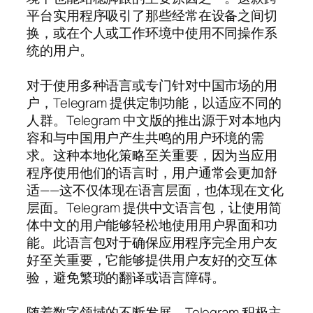
平台实用程序吸引了那些经常在设备之间切
换，或在个人或工作环境中使用不同操作系
统的用户。
对于使用多种语言或专门针对中国市场的用
户，Telegram 提供定制功能，以适应不同的
人群。Telegram 中文版的推出源于对本地内
容和与中国用户产生共鸣的用户环境的需
求。这种本地化策略至关重要，因为当应用
程序使用他们的语言时，用户通常会更加舒
适——这不仅体现在语言层面，也体现在文化
层面。Telegram 提供中文语言包，让使用简
体中文的用户能够轻松地使用用户界面和功
能。此语言包对于确保应用程序完全用户友
好至关重要，它能够提供用户友好的交互体
验，避免繁琐的翻译或语言障碍。
随着数字领域的不断发展，Telegram 积极主