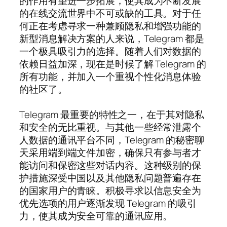
的作用有望进一步拓展，使其成为不断发展
的在线交流世界中不可或缺的工具。对于任
何正在考虑寻求一种兼顾隐私和增强功能的
新型消息解决方案的人来说，Telegram 都是
一个极具吸引力的选择。随着人们对数据的
依赖日益加深，现在是时候了解 Telegram 的
所有功能，并加入一个重视个性化消息体验
的社区了。
Telegram 最重要的特性之一，在于其对隐私
和安全的无比重视。与其他一些经常泄露个
人数据的通讯平台不同，Telegram 的秘密聊
天采用端到端文件加密，确保只有参与者才
能访问和保密这些对话内容。这种级别的保
护措施深受中国以及其他隐私问题普遍存在
的国家用户的青睐。积极寻求以信息安全为
优先选项的用户逐渐发现 Telegram 的吸引
力，使其成为安全可靠的通讯应用。