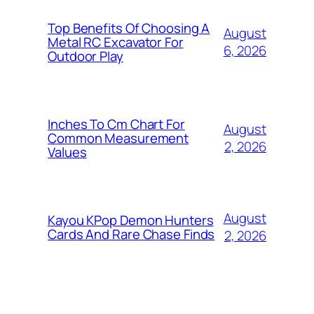
Top Benefits Of Choosing A
August
Metal RC Excavator For
6, 2026
Outdoor Play
Inches To Cm Chart For
August
Common Measurement
2, 2026
Values
August
Kayou KPop Demon Hunters
Cards And Rare Chase Finds
2, 2026