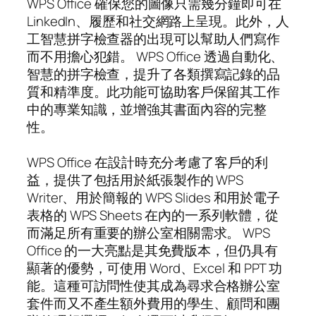
WPS Office 確保您的圖像只需幾分鐘即可在
LinkedIn、履歷和社交網路上呈現。此外，人
工智慧拼字檢查器的出現可以幫助人們寫作
而不用擔心犯錯。 WPS Office 透過自動化、
智慧的拼字檢查，提升了各類撰寫記錄的品
質和精準度。此功能可協助客戶保留其工作
中的專業知識，並增強其書面內容的完整
性。
WPS Office 在設計時充分考慮了客戶的利
益，提供了包括用於紙張製作的 WPS
Writer、用於簡報的 WPS Slides 和用於電子
表格的 WPS Sheets 在內的一系列軟體，從
而滿足所有重要的辦公室相關需求。 WPS
Office 的一大亮點是其免費版本，但仍具有
顯著的優勢，可使用 Word、Excel 和 PPT 功
能。這種可訪問性使其成為尋求合格辦公室
套件而又不產生額外費用的學生、顧問和團