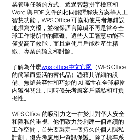
業管理任務的方式。透過智慧拼字檢查和
Word 與 PDF 文件的相同翻譯解決方案等人工
智慧功能，WPS Office 可協助使用者無錯誤
地撰寫文檔，並確保語言障礙不再是當今全
球工作場所中的障礙。這些人工智慧功能不
僅提高了效能，而且還使用戶能夠產生精
緻、專業的論文和討論。
了解為什麼
wps office中文官网
（WPS Office
的簡單而靈活的替代品）憑藉其詳細的設
備、無縫兼容性和巧妙的 AI 屬性在全球範圍
內獲得關注，同時優先考慮客戶隱私和可負
擔性。
WPS Office 的吸引力之一在於其對個人安全
和隱私的重視。他們致力於創建一個連續的
工作空間，首先要製定一個持久的個人隱私
計劃，優先考慮用戶資訊保護。除了標準系