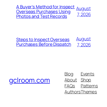
A Buyer’s Method for Inspect
August
Overseas Purchases Using
7, 2026
Photos and Test Records
August
Steps to Inspect Overseas
Purchases Before Dispatch
7, 2026
Blog
Events
gclroom.com
About
Shop
FAQs
Patterns
Authors
Themes