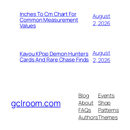
Inches To Cm Chart For
August
Common Measurement
2, 2026
Values
August
Kayou KPop Demon Hunters
Cards And Rare Chase Finds
2, 2026
Blog
Events
gclroom.com
About
Shop
FAQs
Patterns
Authors
Themes