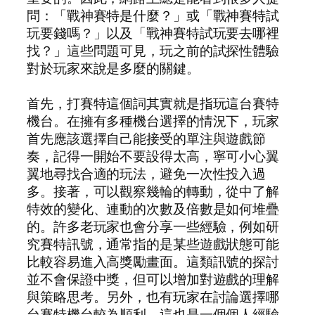
問：「戰神賽特是什麼？」或「戰神賽特試
玩要錢嗎？」以及「戰神賽特試玩要去哪裡
找？」這些問題可見，玩之前的試探性體驗
對於玩家來說是多麼的關鍵。
首先，打賽特這個詞其實就是指玩這台賽特
機台。在擁有多種機台選擇的情況下，玩家
首先應該選擇自己能接受的單注與遊戲節
奏，記得一開始不要設得太高，寧可小心翼
翼地尋找合適的玩法，避免一次性投入過
多。接著，可以觀察幾輪的轉動，從中了解
特效的變化、連動的次數及倍數是如何堆疊
的。許多老玩家也會分享一些經驗，例如研
究賽特訊號，通常指的是某些遊戲狀態可能
比較容易進入高獎勵畫面。這類訊號的探討
並不會保證中獎，但可以增加對遊戲的理解
與策略思考。另外，也有玩家在討論選擇哪
台賽特機台較為順利，這也是一個個人經驗