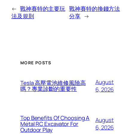
←
戰神賽特的主要玩
戰神賽特的換錢方法
法及規則
分享
→
MORE POSTS
August
Tesla 高壓電池維修風險高
嗎？專業診斷的重要性
6, 2026
Top Benefits Of Choosing A
August
Metal RC Excavator For
6, 2026
Outdoor Play