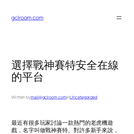
Skip
to
gclroom.com
content
選擇戰神賽特安全在線
的平台
Written by
mail@gclroom.com
in
Uncategorized
最近有很多玩家討論一款熱門的老虎機遊
戲，名字叫做戰神賽特。對許多新手來說，