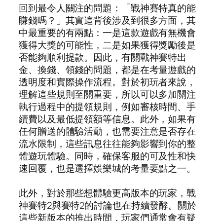
回到最令人關注的問題：「戰神賽特真的能
賺錢嗎？」其實這背後涉及到很多方面，其
中最重要的有兩點：一是這款遊戲有無機會
獲得大獎的可能性，二是如果獲得獎勵後是
否能夠順利提款。因此，有關戰神賽特出
金、換錢、領錢的問題，都是在考量遊戲的
透明度和實際操作流程。對於初玩者來說，
理解這些規則至關重要，所以可以多加關注
執行過程中的提領規則，例如審核時間、手
續費以及最低提領額等信息。此外，如果有
任何贈送的體驗活動，也需要注意是否存在
流水限制，這些訊息往往能夠影響到你的整
體遊玩體驗。同時，確保客服的可及性和快
速回覆，也是選擇娛樂城的考量要點之一。
此外，對於那些想體驗更高版本的玩家，戰
神賽特2與賽特2的討論也在持續發酵。關於
這些新版本的推出時間，玩家們通常會有疑