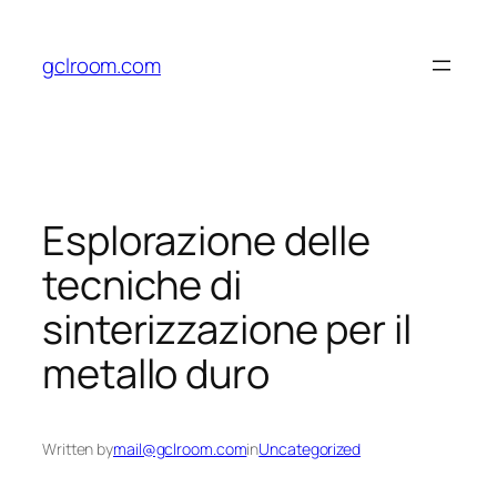
Skip
to
gclroom.com
content
Esplorazione delle
tecniche di
sinterizzazione per il
metallo duro
Written by
mail@gclroom.com
in
Uncategorized