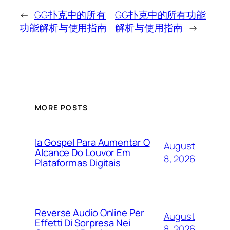
←
GG扑克中的所有
GG扑克中的所有功能
功能解析与使用指南
解析与使用指南
→
MORE POSTS
Ia Gospel Para Aumentar O
August
Alcance Do Louvor Em
8, 2026
Plataformas Digitais
Reverse Audio Online Per
August
Effetti Di Sorpresa Nei
8, 2026