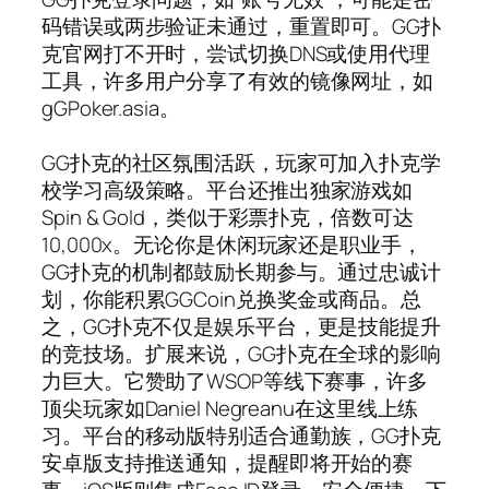
码错误或两步验证未通过，重置即可。GG扑
克官网打不开时，尝试切换DNS或使用代理
工具，许多用户分享了有效的镜像网址，如
gGPoker.asia。
GG扑克的社区氛围活跃，玩家可加入扑克学
校学习高级策略。平台还推出独家游戏如
Spin & Gold，类似于彩票扑克，倍数可达
10,000x。无论你是休闲玩家还是职业手，
GG扑克的机制都鼓励长期参与。通过忠诚计
划，你能积累GGCoin兑换奖金或商品。总
之，GG扑克不仅是娱乐平台，更是技能提升
的竞技场。扩展来说，GG扑克在全球的影响
力巨大。它赞助了WSOP等线下赛事，许多
顶尖玩家如Daniel Negreanu在这里线上练
习。平台的移动版特别适合通勤族，GG扑克
安卓版支持推送通知，提醒即将开始的赛