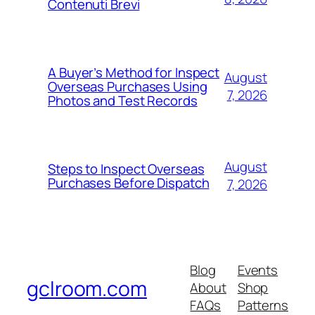
Contenuti Brevi
A Buyer’s Method for Inspect
August
Overseas Purchases Using
7, 2026
Photos and Test Records
August
Steps to Inspect Overseas
Purchases Before Dispatch
7, 2026
Blog
Events
gclroom.com
About
Shop
FAQs
Patterns