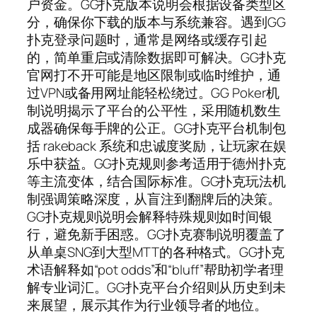
户资金。GG扑克版本说明会根据设备类型区
分，确保你下载的版本与系统兼容。遇到GG
扑克登录问题时，通常是网络或缓存引起
的，简单重启或清除数据即可解决。GG扑克
官网打不开可能是地区限制或临时维护，通
过VPN或备用网址能轻松绕过。GG Poker机
制说明揭示了平台的公平性，采用随机数生
成器确保每手牌的公正。GG扑克平台机制包
括 rakeback 系统和忠诚度奖励，让玩家在娱
乐中获益。GG扑克规则参考适用于德州扑克
等主流变体，结合国际标准。GG扑克玩法机
制强调策略深度，从盲注到翻牌后的决策。
GG扑克规则说明会解释特殊规则如时间银
行，避免新手困惑。GG扑克赛制说明覆盖了
从单桌SNG到大型MTT的各种格式。GG扑克
术语解释如“pot odds”和“bluff”帮助初学者理
解专业词汇。GG扑克平台介绍则从历史到未
来展望，展示其作为行业领导者的地位。