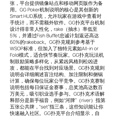
张，平台提供镜像站点和移动网页版作为备
用。GG Poker机制说明的核心是其创新的
Smart HUD系统，允许玩家在游戏中查看对
手统计，而不需额外软件。GG扑克平台机制
设计得非常人性化，rake（抽水）率低至
5%，并通过Fish Buffet忠诚计划返还高达
60%的rakeback。GG扑克规则参考基于
WSOP标准，但加入了独特元素如All-in or
Fold模式，适合快节奏玩家。GG扑克玩法机
制鼓励策略多样化，从紧凶风格到松凶进
攻，都能在平台找到对应场景。GG扑克规则
说明会详细阐述盲注结构、加注限制和侧锅
计算，确保每位玩家公平竞争。GG扑克赛制
说明包括每日保证金赛事，总奖池高达数百
万美元，吸引职业选手参与。GG扑克术语解
释部分是新手福音，例如“河牌”（river）指第
五张公共牌，“set”指三条，这些知识能让你
快速融入社区。GG扑克平台介绍显示，自