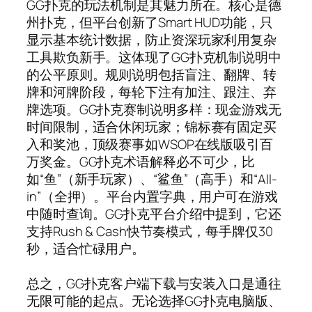
GG扑克的玩法机制是其魅力所在。核心是德
州扑克，但平台创新了Smart HUD功能，只
显示基本统计数据，防止资深玩家利用复杂
工具欺负新手。这体现了GG扑克机制说明中
的公平原则。规则说明包括盲注、翻牌、转
牌和河牌阶段，每轮下注有加注、跟注、弃
牌选项。GG扑克赛制说明多样：现金游戏无
时间限制，适合休闲玩家；锦标赛有固定买
入和奖池，顶级赛事如WSOP在线版吸引百
万奖金。GG扑克术语解释必不可少，比
如“鱼”（新手玩家）、“鲨鱼”（高手）和“All-
in”（全押）。平台内置字典，用户可在游戏
中随时查询。GG扑克平台介绍中提到，它还
支持Rush & Cash快节奏模式，每手牌仅30
秒，适合忙碌用户。
总之，GG扑克客户端下载与安装入口是通往
无限可能的起点。无论选择GG扑克电脑版、