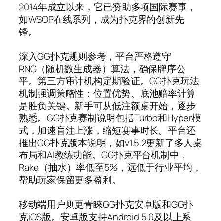
2014年成立以来，它已赞助多项国际赛事，
如WSOP在线系列，成为扑克界的创新先
锋。
深入GG扑克规则参考，平台严格遵守
RNG（随机数生成器）算法，确保牌序公
平。第三方审计机构定期验证。GG扑克玩法
机制强调策略性：位置优势、底池赔率计算
是胜负关键。新手可从低注额桌开始，逐步
熟悉。GG扑克赛制说明包括Turbo和Hyper模
式，加速盲注上涨，缩短赛事时长。平台还
推出GG扑克版本说明，如v1.5.2更新了多人桌
布局和AI教练功能。GG扑克平台机制中，
Rake（抽水）率低至5%，远低于行业平均，
帮助玩家保留更多盈利。
移动端用户则更青睐GG扑克安卓版和GG扑
克iOS版。安卓版支持Android 5.0及以上系