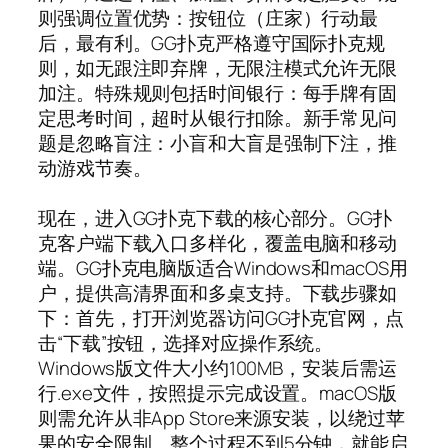
则强调位置优势：按钮位（庄家）行动最
后，最有利。GG扑克严格遵守国际扑克规
则，如无跟注即弃牌，无限注模式允许无限
加注。特殊规则包括时间银行：每手牌有固
定思考时间，超时从银行扣除。新手常见问
题是忽略盲注：小盲和大盲是强制下注，推
动游戏节奏。
现在，进入GG扑克下载的核心部分。GG扑
克客户端下载入口多样化，覆盖电脑和移动
端。GG扑克电脑版适合Windows和macOS用
户，提供高清界面和多桌支持。下载步骤如
下：首先，打开浏览器访问GG扑克官网，点
击“下载”按钮，选择对应操作系统。
Windows版文件大小约100MB，安装后需运
行.exe文件，按照提示完成设置。macOS版
则需允许从非App Store来源安装，以绕过苹
果的安全限制。整个过程不到5分钟，就能启