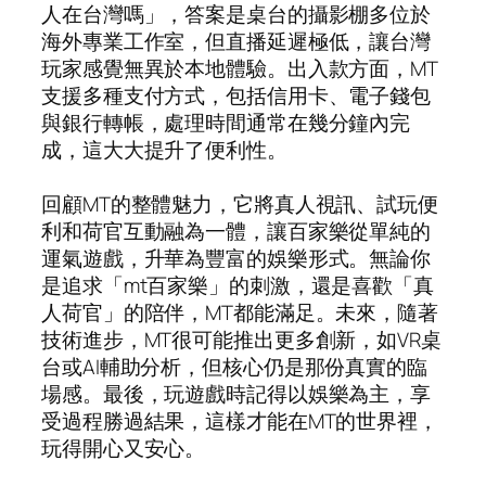
人在台灣嗎」，答案是桌台的攝影棚多位於
海外專業工作室，但直播延遲極低，讓台灣
玩家感覺無異於本地體驗。出入款方面，MT
支援多種支付方式，包括信用卡、電子錢包
與銀行轉帳，處理時間通常在幾分鐘內完
成，這大大提升了便利性。
回顧MT的整體魅力，它將真人視訊、試玩便
利和荷官互動融為一體，讓百家樂從單純的
運氣遊戲，升華為豐富的娛樂形式。無論你
是追求「mt百家樂」的刺激，還是喜歡「真
人荷官」的陪伴，MT都能滿足。未來，隨著
技術進步，MT很可能推出更多創新，如VR桌
台或AI輔助分析，但核心仍是那份真實的臨
場感。最後，玩遊戲時記得以娛樂為主，享
受過程勝過結果，這樣才能在MT的世界裡，
玩得開心又安心。