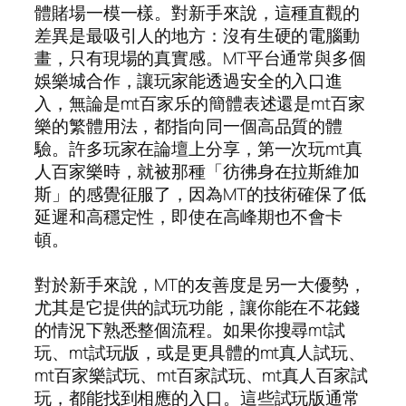
體賭場一模一樣。對新手來說，這種直觀的
差異是最吸引人的地方：沒有生硬的電腦動
畫，只有現場的真實感。MT平台通常與多個
娛樂城合作，讓玩家能透過安全的入口進
入，無論是mt百家乐的簡體表述還是mt百家
樂的繁體用法，都指向同一個高品質的體
驗。許多玩家在論壇上分享，第一次玩mt真
人百家樂時，就被那種「彷彿身在拉斯維加
斯」的感覺征服了，因為MT的技術確保了低
延遲和高穩定性，即使在高峰期也不會卡
頓。
對於新手來說，MT的友善度是另一大優勢，
尤其是它提供的試玩功能，讓你能在不花錢
的情況下熟悉整個流程。如果你搜尋mt試
玩、mt試玩版，或是更具體的mt真人試玩、
mt百家樂試玩、mt百家試玩、mt真人百家試
玩，都能找到相應的入口。這些試玩版通常