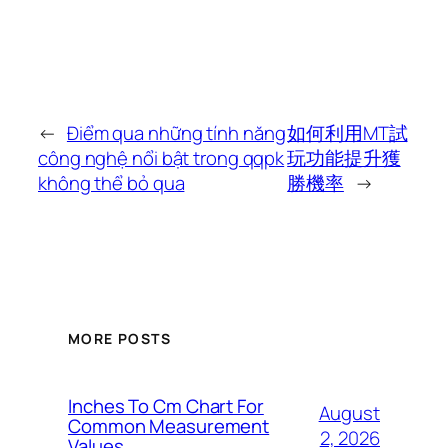
←
Điểm qua những tính năng
如何利用MT試
công nghệ nổi bật trong qqpk
玩功能提升獲
không thể bỏ qua
勝機率
→
MORE POSTS
Inches To Cm Chart For
August
Common Measurement
2, 2026
Values