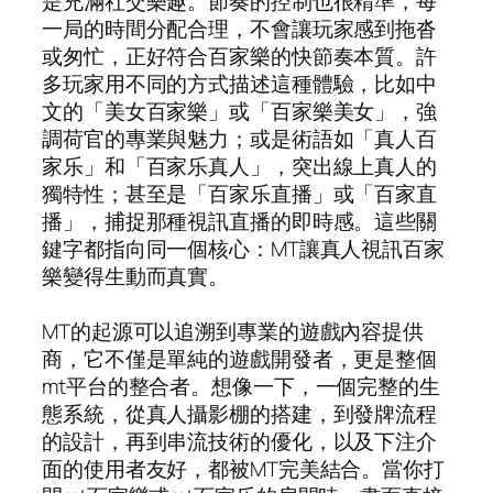
是充滿社交樂趣。節奏的控制也很精準，每
一局的時間分配合理，不會讓玩家感到拖沓
或匆忙，正好符合百家樂的快節奏本質。許
多玩家用不同的方式描述這種體驗，比如中
文的「美女百家樂」或「百家樂美女」，強
調荷官的專業與魅力；或是術語如「真人百
家乐」和「百家乐真人」，突出線上真人的
獨特性；甚至是「百家乐直播」或「百家直
播」，捕捉那種視訊直播的即時感。這些關
鍵字都指向同一個核心：MT讓真人視訊百家
樂變得生動而真實。
MT的起源可以追溯到專業的遊戲內容提供
商，它不僅是單純的遊戲開發者，更是整個
mt平台的整合者。想像一下，一個完整的生
態系統，從真人攝影棚的搭建，到發牌流程
的設計，再到串流技術的優化，以及下注介
面的使用者友好，都被MT完美結合。當你打