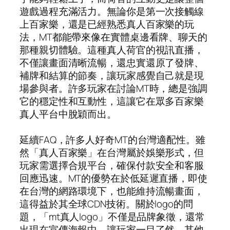
遊戲過程充滿活力。無論你是第一次接觸線
上百家樂，還是已經熟悉真人百家樂的玩
法，MT都能帶來像在實體桌邊看牌、聊天的
那種親切體驗。這種真人荷官的視訊直播，
不僅讓畫面清晰流暢，還忠實還原了發牌、
補牌和結算的節奏，讓玩家感覺自己就是現
場參與者。許多玩家在討論MT時，總是強調
它的穩定性和互動性，這讓它在眾多百家樂
真人平台中脫穎而出。
延續FAQ，許多人好奇MT的台灣適配性。雖
然「真人百家樂」在台灣屬於娛樂形式，但
玩家需選擇合規平台，確保付款安全和客服
回應迅速。MT的優勢在於低延遲直播，即使
在台灣的網路環境下，也能維持流暢畫面，
這得益於其全球CDN技術。關於logo的問
題，「mt真人logo」不僅是品牌象徵，還常
出現在宣傳海報中，讓玩家一目了然。其他