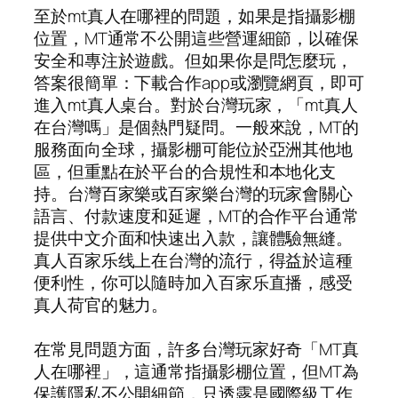
至於mt真人在哪裡的問題，如果是指攝影棚
位置，MT通常不公開這些營運細節，以確保
安全和專注於遊戲。但如果你是問怎麼玩，
答案很簡單：下載合作app或瀏覽網頁，即可
進入mt真人桌台。對於台灣玩家，「mt真人
在台灣嗎」是個熱門疑問。一般來說，MT的
服務面向全球，攝影棚可能位於亞洲其他地
區，但重點在於平台的合規性和本地化支
持。台灣百家樂或百家樂台灣的玩家會關心
語言、付款速度和延遲，MT的合作平台通常
提供中文介面和快速出入款，讓體驗無縫。
真人百家乐线上在台灣的流行，得益於這種
便利性，你可以隨時加入百家乐直播，感受
真人荷官的魅力。
在常見問題方面，許多台灣玩家好奇「MT真
人在哪裡」，這通常指攝影棚位置，但MT為
保護隱私不公開細節，只透露是國際級工作