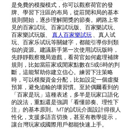
是免費的模擬模式，你可以觀察荷官的發
牌、學習下注區的布局，從莊閒和局的基本
規則開始，逐步理解開獎的節奏。網路上常
見的百家試玩、百家試玩版、百家樂試玩、
百家樂試玩版、
真人百家樂試玩
、真人试
玩、百家乐试玩等關鍵字，都能引導你到類
似的資源。建議新手第一次使用試玩版時，
先靜靜觀察幾局遊戲，看荷官如何處理補牌
規則，比如當莊家或閒家點數在5或6時的判
斷，這能幫助你建立信心。練習下注策略
時，可以模擬資金分配，比如設定一個虛擬
預算，避免追輸的壞習慣。至於偶爾看到的
「百家是玩」這種表述，多半是玩家口語化
的說法，重點還是強調「看懂節奏、理性下
注」的基本原則。MT的試玩介面設計得很人
性化，支援多語言切換，甚至有教學提示，
讓台灣玩家或國際用戶都能快速上手。