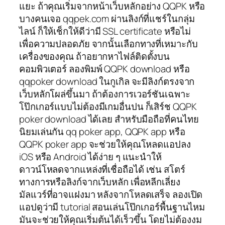
แยะ ถ้าคุณเริ่มจากหน้าเว็บหลักอย่าง QQPK หรือ
บางคนเจอ qqpek.com ผ่านลิงก์ที่แชร์ในกลุ่ม
ไลน์ ก็ให้เช็กให้ดีว่ามี SSL certificate หรือไม่
เพื่อความปลอดภัย จากนั้นเลือกทางที่เหมาะกับ
เครื่องของคุณ ถ้าอยากหาไฟล์ติดตั้งบน
คอมพิวเตอร์ ลองพิมพ์ QQPK download หรือ
qqpoker download ในกูเกิล จะมีลิงก์ตรงจาก
เว็บหลักโผล่ขึ้นมา ถ้าต้องการเวอร์ชันเฉพาะ
โป๊กเกอร์แบบไม่ต้องมีเกมอื่นปน ก็เสิร์ช QQPK
poker download ได้เลย สำหรับมือถือที่คนไทย
นิยมเล่นกัน qq poker app, QQPK app หรือ
QQPK poker app จะช่วยให้คุณโหลดแอปลง
iOS หรือ Android ได้ง่าย ๆ แนะนำให้
ดาวน์โหลดจากแหล่งที่เชื่อถือได้ เช่น สโตร์
ทางการหรือลิงก์จากเว็บหลัก เพื่อหลีกเลี่ยง
มัลแวร์ที่อาจแฝงมา หลังจากโหลดเสร็จ ลองเปิด
แอปดูว่ามี tutorial สอนเล่นโป๊กเกอร์พื้นฐานไหม
มันจะช่วยให้คุณเริ่มต้นได้เร็วขึ้น โดยไม่ต้องงม