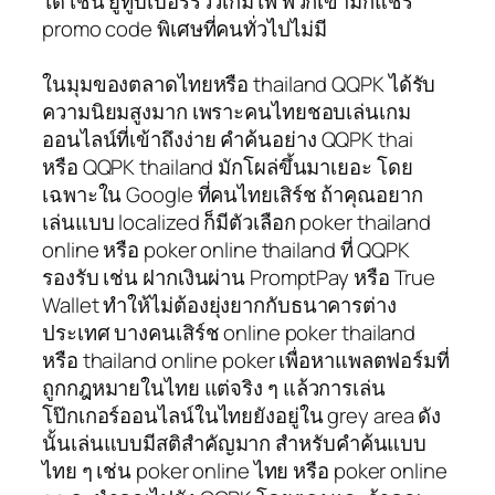
ได้ เช่น ยูทูบเบอร์รีวิวเกมไพ่ พวกเขามักแชร์
promo code พิเศษที่คนทั่วไปไม่มี
ในมุมของตลาดไทยหรือ thailand QQPK ได้รับ
ความนิยมสูงมาก เพราะคนไทยชอบเล่นเกม
ออนไลน์ที่เข้าถึงง่าย คำค้นอย่าง QQPK thai
หรือ QQPK thailand มักโผล่ขึ้นมาเยอะ โดย
เฉพาะใน Google ที่คนไทยเสิร์ช ถ้าคุณอยาก
เล่นแบบ localized ก็มีตัวเลือก poker thailand
online หรือ poker online thailand ที่ QQPK
รองรับ เช่น ฝากเงินผ่าน PromptPay หรือ True
Wallet ทำให้ไม่ต้องยุ่งยากกับธนาคารต่าง
ประเทศ บางคนเสิร์ช online poker thailand
หรือ thailand online poker เพื่อหาแพลตฟอร์มที่
ถูกกฎหมายในไทย แต่จริง ๆ แล้วการเล่น
โป๊กเกอร์ออนไลน์ในไทยยังอยู่ใน grey area ดัง
นั้นเล่นแบบมีสติสำคัญมาก สำหรับคำค้นแบบ
ไทย ๆ เช่น poker online ไทย หรือ poker online