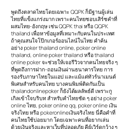
พูดถึงตลาดไทยโดยเฉพาะ QQPK ก็มีฐานผู้เล่น
ไทยที่แข็งแกร่งมาก เพราะคนไทยชอบเสิร์ชคำที่
ผสมไทย-อังกฤษ เช่น QQPK thai หรือ QQPK
thailand เพื่อหาข้อมูลที่เหมาะกับคนในประเทศ
ถ้าคุณสนใจโป๊กเกอร์ออนไลน์ในไทย คำค้น
อย่าง poker thailand online, poker online
thailand, online poker thailand หรือ thailand
online poker จะช่วยให้เจอรีวิวจากคนไทยจริง ๆ
ที่พูดถึงการฝาก-ถอนเงินผ่านธนาคารไทย การ
รองรับภาษาไทยในแอป และแม้แต่ทัวร์นาเมนต์
พิเศษสำหรับคนไทย บางคนพิมพ์ติดกันเป็น
thailandonlinepoker ก็ยังได้ผลลัพธ์ดี เพราะกู
เกิลเข้าใจบริบท สำหรับคำไทยชัด ๆ อย่าง poker
online ไทย, poker online qq, poker online เงิน
จริงไทย หรือ pokeronlineเงินจริงไทย นี่คือคำที่
คนไทยใช้บ่อยมาก โดยเฉพาะคนที่อยากเล่น
ด้วยเงินจริงและหาเว็บที่ปลอดภัย คีย์เวิร์ดกว้าง ๆ