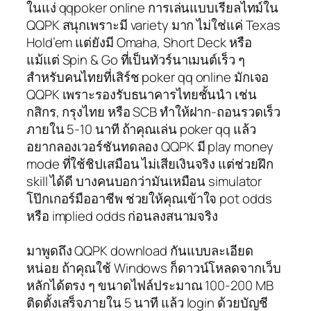
ในแง่ qqpoker online การเล่นแบบเรียลไทม์ใน
QQPK สนุกเพราะมี variety มาก ไม่ใช่แค่ Texas
Hold’em แต่ยังมี Omaha, Short Deck หรือ
แม้แต่ Spin & Go ที่เป็นทัวร์นาเมนต์เร็ว ๆ
สำหรับคนไทยที่เสิร์ช poker qq online มักเจอ
QQPK เพราะรองรับธนาคารไทยชั้นนำ เช่น
กสิกร, กรุงไทย หรือ SCB ทำให้ฝาก-ถอนรวดเร็ว
ภายใน 5-10 นาที ถ้าคุณเล่น poker qq แล้ว
อยากลองเวอร์ชันทดลอง QQPK มี play money
mode ที่ใช้ชิปเสมือน ไม่เสียเงินจริง แต่ช่วยฝึก
skill ได้ดี บางคนบอกว่ามันเหมือน simulator
โป๊กเกอร์มืออาชีพ ช่วยให้คุณเข้าใจ pot odds
หรือ implied odds ก่อนลงสนามจริง
มาพูดถึง QQPK download กันแบบละเอียด
หน่อย ถ้าคุณใช้ Windows ก็ดาวน์โหลดจากเว็บ
หลักได้ตรง ๆ ขนาดไฟล์ประมาณ 100-200 MB
ติดตั้งเสร็จภายใน 5 นาที แล้ว login ด้วยบัญชี