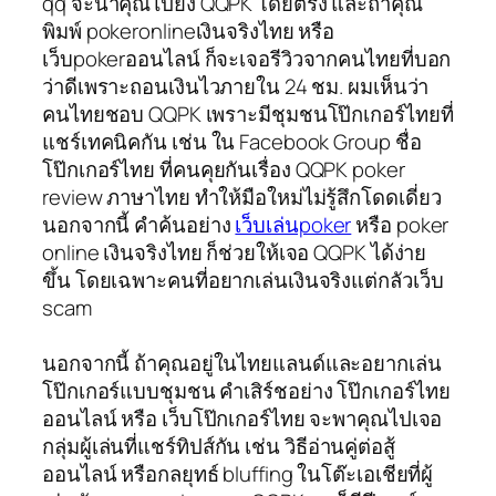
qq จะนำคุณไปยัง QQPK โดยตรง และถ้าคุณ
พิมพ์ pokeronlineเงินจริงไทย หรือ
เว็บpokerออนไลน์ ก็จะเจอรีวิวจากคนไทยที่บอก
ว่าดีเพราะถอนเงินไวภายใน 24 ชม. ผมเห็นว่า
คนไทยชอบ QQPK เพราะมีชุมชนโป๊กเกอร์ไทยที่
แชร์เทคนิคกัน เช่น ใน Facebook Group ชื่อ
โป๊กเกอร์ไทย ที่คนคุยกันเรื่อง QQPK poker
review ภาษาไทย ทำให้มือใหม่ไม่รู้สึกโดดเดี่ยว
นอกจากนี้ คำค้นอย่าง
เว็บเล่นpoker
หรือ poker
online เงินจริงไทย ก็ช่วยให้เจอ QQPK ได้ง่าย
ขึ้น โดยเฉพาะคนที่อยากเล่นเงินจริงแต่กลัวเว็บ
scam
นอกจากนี้ ถ้าคุณอยู่ในไทยแลนด์และอยากเล่น
โป๊กเกอร์แบบชุมชน คำเสิร์ชอย่าง โป๊กเกอร์ไทย
ออนไลน์ หรือ เว็บโป๊กเกอร์ไทย จะพาคุณไปเจอ
กลุ่มผู้เล่นที่แชร์ทิปส์กัน เช่น วิธีอ่านคู่ต่อสู้
ออนไลน์ หรือกลยุทธ์ bluffing ในโต๊ะเอเชียที่ผู้