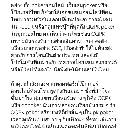
อย่าง เว็บpokerออนไลน์, เว็บเล่นpoker หรือ
โป๊กเกอร์ไทย ก็ช่วยให้เจอชุมชนออนไลน์ที่คน
ไทยมารวมตัวกันแลกเปลี่ยนประสบการณ์ เช่น
ใน Reddit หรือกลุ่มเฟซบุ๊กที่พูดถึง QQPK poker
ในมุมมองไทย ผมเห็นว่าคนไทยชอบ QQPK
เพราะมันรองรับการฝากเงินผ่าน True Wallet
หรือธนาคารอย่าง SCB, KBank ทำให้ไม่ต้องยุ่ง
ยากกับการโอนเงินต่างประเทศ และยังมี
โปรโมชันที่เหมาะกับเทศกาลไทย เช่น สงกรานต์
หรือปีใหม่ ที่แจกโบนัสพิเศษให้คนเล่นในไทย
ถ้าคุณกำลังมองหาแพลตฟอร์มโป๊กเกอร์
ออนไลน์ที่คนไทยพูดถึงกันเยอะ ๆ ชื่อที่มักโผล่
ขึ้นมาในกลุ่มแชทหรือฟอรัมต่าง ๆ ก็คือ QQPK
หรือ qqpoker นั่นเอง หลายคนเรียกมันรวม ๆ ว่า
QQPK poker หรือบางทีก็ย่อสั้น ๆ เป็น pk poker
เวลาคุยกันแบบสบาย ๆ กับเพื่อน ๆ ที่ชอบเล่นการ
พนันออนไลน์ มันเป็นแพลตฟอร์มที่เน้นโป๊กเกอร์