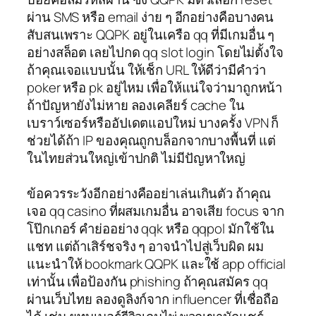
ผ่าน SMS หรือ email ง่าย ๆ อีกอย่างคือบางคน
สับสนเพราะ QQPK อยู่ในเครือ qq ที่มีเกมอื่น ๆ
อย่างสล็อต เลยไปกด qq slot login โดยไม่ตั้งใจ
ถ้าคุณเจอแบบนั้น ให้เช็ก URL ให้ดีว่ามีคำว่า
poker หรือ pk อยู่ไหม เพื่อให้แน่ใจว่ามาถูกหน้า
ถ้าปัญหายังไม่หาย ลองเคลียร์ cache ใน
เบราว์เซอร์หรืออัปเดตแอปใหม่ บางครั้ง VPN ก็
ช่วยได้ถ้า IP ของคุณถูกบล็อกจากบางพื้นที่ แต่
ในไทยส่วนใหญ่เข้าปกติ ไม่มีปัญหาใหญ่
ข้อควรระวังอีกอย่างคืออย่าเล่นเกินตัว ถ้าคุณ
เจอ qq casino ที่ผสมเกมอื่น อาจเสีย focus จาก
โป๊กเกอร์ คำย่ออย่าง qqk หรือ qqpol มักใช้ใน
แชท แต่ถ้าเสิร์ชจริง ๆ อาจนำไปสู่เว็บผิด ผม
แนะนำให้ bookmark QQPK และใช้ app official
เท่านั้น เพื่อป้องกัน phishing ถ้าคุณสมัคร qq
ผ่านเว็บไทย ลองดูลิงก์จาก influencer ที่เชื่อถือ