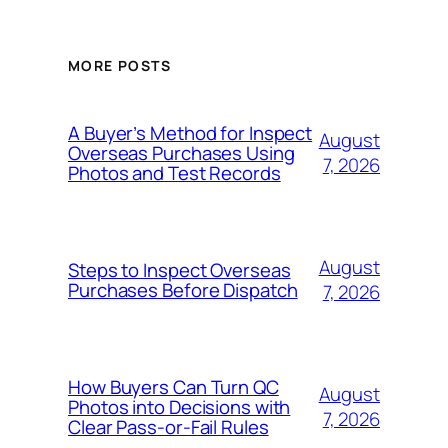
MORE POSTS
A Buyer’s Method for Inspect
August
Overseas Purchases Using
7, 2026
Photos and Test Records
August
Steps to Inspect Overseas
Purchases Before Dispatch
7, 2026
How Buyers Can Turn QC
August
Photos into Decisions with
7, 2026
Clear Pass-or-Fail Rules