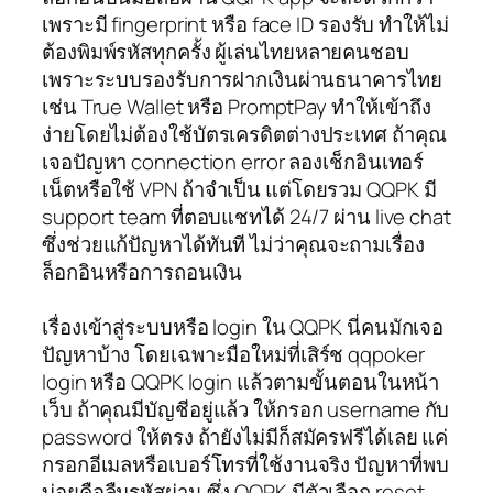
เพราะมี fingerprint หรือ face ID รองรับ ทำให้ไม่
ต้องพิมพ์รหัสทุกครั้ง ผู้เล่นไทยหลายคนชอบ
เพราะระบบรองรับการฝากเงินผ่านธนาคารไทย
เช่น True Wallet หรือ PromptPay ทำให้เข้าถึง
ง่ายโดยไม่ต้องใช้บัตรเครดิตต่างประเทศ ถ้าคุณ
เจอปัญหา connection error ลองเช็กอินเทอร์
เน็ตหรือใช้ VPN ถ้าจำเป็น แต่โดยรวม QQPK มี
support team ที่ตอบแชทได้ 24/7 ผ่าน live chat
ซึ่งช่วยแก้ปัญหาได้ทันที ไม่ว่าคุณจะถามเรื่อง
ล็อกอินหรือการถอนเงิน
เรื่องเข้าสู่ระบบหรือ login ใน QQPK นี่คนมักเจอ
ปัญหาบ้าง โดยเฉพาะมือใหม่ที่เสิร์ช qqpoker
login หรือ QQPK login แล้วตามขั้นตอนในหน้า
เว็บ ถ้าคุณมีบัญชีอยู่แล้ว ให้กรอก username กับ
password ให้ตรง ถ้ายังไม่มีก็สมัครฟรีได้เลย แค่
กรอกอีเมลหรือเบอร์โทรที่ใช้งานจริง ปัญหาที่พบ
บ่อยคือลืมรหัสผ่าน ซึ่ง QQPK มีตัวเลือก reset