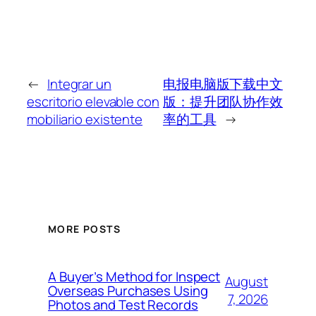
←
Integrar un
电报电脑版下载中文
escritorio elevable con
版：提升团队协作效
mobiliario existente
率的工具
→
MORE POSTS
A Buyer’s Method for Inspect
August
Overseas Purchases Using
7, 2026
Photos and Test Records