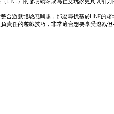
（LINE）的賭場網站成為社交玩家更具吸引力
對整合遊戲體驗感興趣，那麼尋找基於LINE的賭
與負責任的遊戲技巧，非常適合想要享受遊戲但