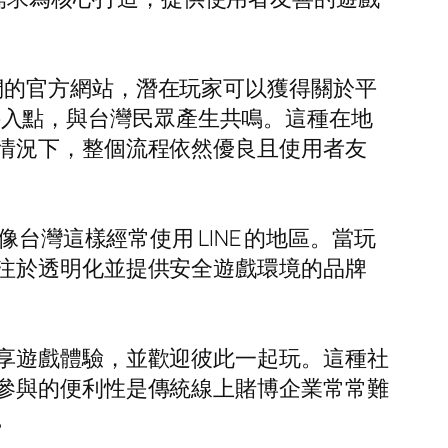
瀏覽他們的官方網站，潛在玩家可以獲得關於平
主要接入點，與台灣民眾產生共鳴。這種在地
情況下，整個流程依然優良且使用者友
台灣這樣經常使用 LINE 的地區。當玩
注於透明化並提供安全遊戲環境的品牌
享遊戲體驗，並歡迎彼此一起玩。這種社
參與的便利性是傳統線上賭博企業常常難
。