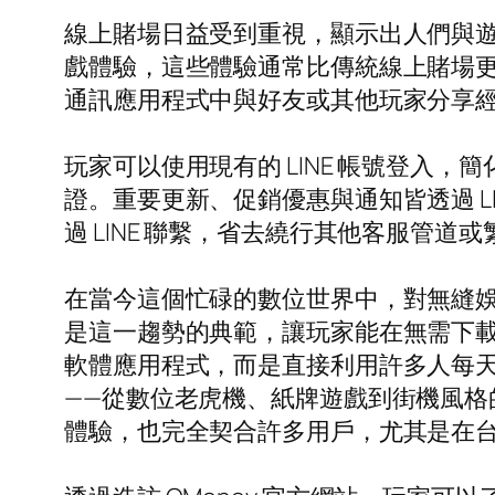
線上賭場日益受到重視，顯示出人們與
戲體驗，這些體驗通常比傳統線上賭場
通訊應用程式中與好友或其他玩家分享
玩家可以使用現有的 LINE 帳號登入
證。重要更新、促銷優惠與通知皆透過 
過 LINE 聯繫，省去繞行其他客服管道
在當今這個忙碌的數位世界中，對無縫
是這一趨勢的典範，讓玩家能在無需下
軟體應用程式，而是直接利用許多人每天使
——從數位老虎機、紙牌遊戲到街機風格
體驗，也完全契合許多用戶，尤其是在