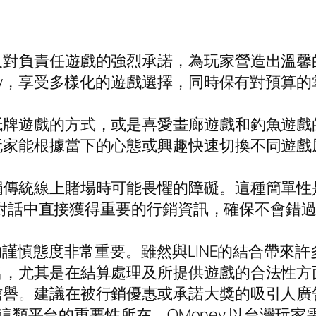
及對負責任遊戲的強烈承諾，為玩家營造出溫馨
ey，享受多樣化的遊戲選擇，同時保有對預算的
紙牌遊戲的方式，或是喜愛畫廊遊戲和釣魚遊戲
玩家能根據當下的心態或興趣快速切換不同遊戲
觸傳統線上賭場時可能畏懼的障礙。這種簡單性
E 對話中直接獲得重要的行銷資訊，確保不會錯
的謹慎態度非常重要。雖然與LINE的結合帶來
名，尤其是在結算處理及所提供遊戲的合法性方
譽。建議在被行銷優惠或承諾大獎的吸引人廣告引
asino ** 這類平台的重要性所在。QMoney 