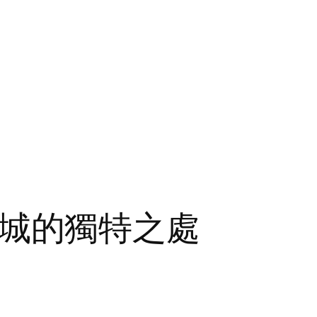
娛樂城的獨特之處