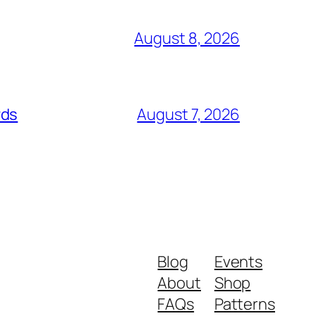
August 8, 2026
rds
August 7, 2026
Blog
Events
About
Shop
FAQs
Patterns