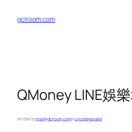
Skip
to
gclroom.com
content
QMoney LINE
Written by
mail@gclroom.com
in
Uncategorized