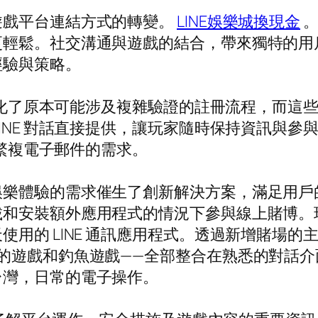
遊戲平台連結方式的轉變。
LINE娛樂城換現金
。
更輕鬆。社交溝通與遊戲的結合，帶來獨特的用
經驗與策略。
，簡化了原本可能涉及複雜驗證的註冊流程，而
LINE 對話直接提供，讓玩家隨時保持資訊與
或繁複電子郵件的需求。
娛樂體驗的需求催生了創新解決方案，滿足用戶
載和安裝額外應用程式的情況下參與線上賭博。
用的 LINE 通訊應用程式。透過新增賭場的主
的遊戲和釣魚遊戲——全部整合在熟悉的對話
台灣，日常的電子操作。