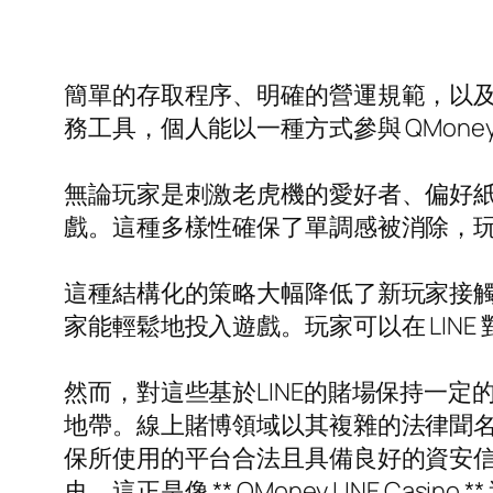
簡單的存取程序、明確的營運規範，以
務工具，個人能以一種方式參與 QMon
無論玩家是刺激老虎機的愛好者、偏好
戲。這種多樣性確保了單調感被消除，
這種結構化的策略大幅降低了新玩家接
家能輕鬆地投入遊戲。玩家可以在 LIN
然而，對這些基於LINE的賭場保持一定
地帶。線上賭博領域以其複雜的法律聞
保所使用的平台合法且具備良好的資安信
史。這正是像 ** QMoney LINE C