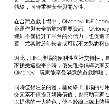
體驗，同時重視安全與開放性。
在台灣遊戲市場中，QMoney LINE
台運作與安全措施的重要資訊。QMone
連結不僅提升了平台的公信力，也促進
善，尤其對於年長者或可能不太熟悉科
因此，LINE 賭場的便利性與社交特性
家接受這些平台時，優先選擇倡導玩家
QMoney，玩家能享受滿意的遊戲體驗
同時值得注意的是，基於線上賭場的可
交元素不僅提升娛樂價值，也幫助玩家
以提供的一大特色，使基於線上線上賭