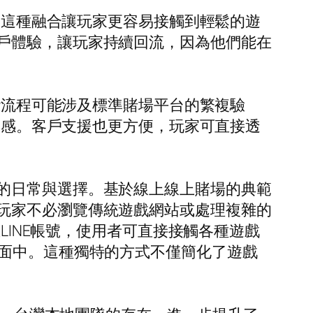
這種融合讓玩家更容易接觸到輕鬆的遊
戶體驗，讓玩家持續回流，因為他們能在
這些流程可能涉及標準賭場平台的繁複驗
參與感。客戶支援也更方便，玩家可直接透
的日常與選擇。基於線上線上賭場的典範
玩家不必瀏覽傳統遊戲網站或處理複雜的
LINE帳號，使用者可直接接觸各種遊戲
介面中。這種獨特的方式不僅簡化了遊戲