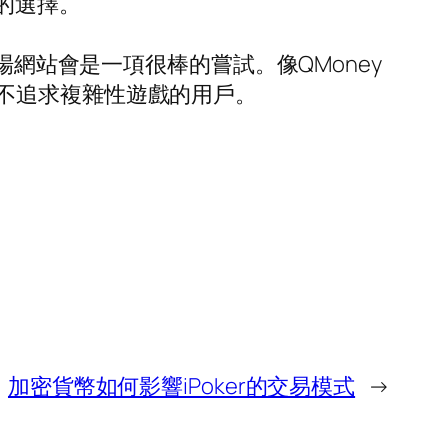
的選擇。
場網站會是一項很棒的嘗試。像QMoney
不追求複雜性遊戲的用戶。
加密貨幣如何影響iPoker的交易模式
→