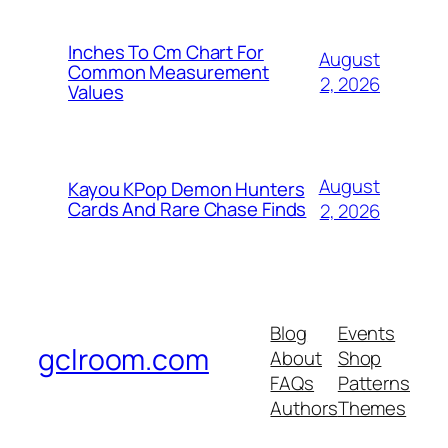
Inches To Cm Chart For
August
Common Measurement
2, 2026
Values
August
Kayou KPop Demon Hunters
Cards And Rare Chase Finds
2, 2026
Blog
Events
gclroom.com
About
Shop
FAQs
Patterns
Authors
Themes