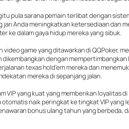
itu pula sarana pemain terlibat dengan sistem
ng jari Anda meningkatkan ketersediaan dan
r ke dalam gaya hidup mereka yang sibuk.
an video game yang ditawarkan di QQPoker, 
rm dikembangkan dengan mempertimbangkan 
perjalanan texas hold’em mereka dan menemu
ekatan mereka di sepanjang jalan.
VIP yang kuat yang memberikan loyalitas di
 otomatis naik peringkat ke tingkat VIP yang 
penawaran bonus ulang tahun yang berbeda, d