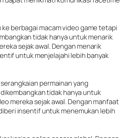
in dapat menikmati komunikasi facetime
 ke berbagai macam video game tetapi
embangkan tidak hanya untuk menarik
reka sejak awal. Dengan menarik
ntif untuk menjelajahi lebih banyak
 serangkaian permainan yang
r dikembangkan tidak hanya untuk
eo mereka sejak awal. Dengan manfaat
iberi insentif untuk menemukan lebih