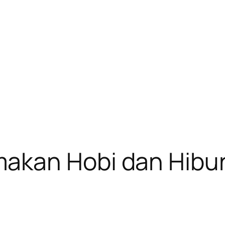
akan Hobi dan Hibur