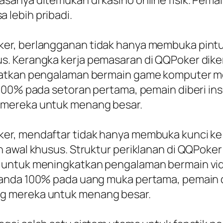
sanya ditemukan di kasino online fisik. Pema
lebih pribadi.
er, berlangganan tidak hanya membuka pintu
s. Kerangka kerja pemasaran di QQPoker dik
katkan pengalaman bermain game komputer me
100% pada setoran pertama, pemain diberi inse
 mereka untuk menang besar.
er, mendaftar tidak hanya membuka kunci ke
h awal khusus. Struktur periklanan di QQPoke
 untuk meningkatkan pengalaman bermain vid
anda 100% pada uang muka pertama, pemain d
g mereka untuk menang besar.