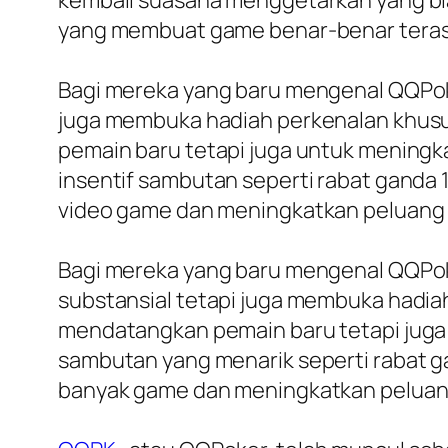
kembali suasana menggetarkan yang bia
yang membuat game benar-benar terasa 
Bagi mereka yang baru mengenal QQPok
juga membuka hadiah perkenalan khusu
pemain baru tetapi juga untuk mening
insentif sambutan seperti rabat ganda 
video game dan meningkatkan peluang
Bagi mereka yang baru mengenal QQPok
substansial tetapi juga membuka hadia
mendatangkan pemain baru tetapi juga
sambutan yang menarik seperti rabat g
banyak game dan meningkatkan peluan