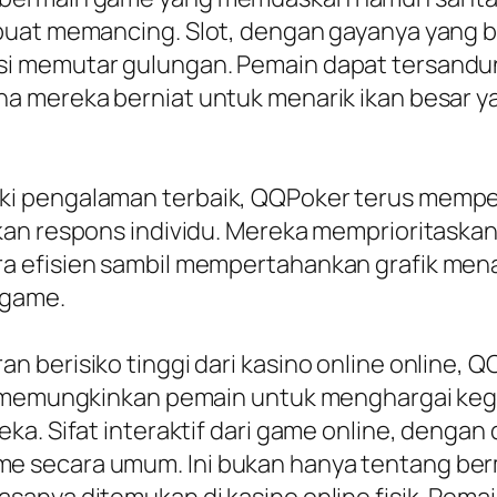
buat memancing. Slot, dengan gayanya yang 
i memutar gulungan. Pemain dapat tersandung
a mereka berniat untuk menarik ikan besar ya
i pengalaman terbaik, QQPoker terus mempe
an respons individu. Mereka memprioritaskan 
 efisien sambil mempertahankan grafik menar
 game.
n berisiko tinggi dari kasino online online,
i memungkinkan pemain untuk menghargai kege
a. Sifat interaktif dari game online, dengan d
 secara umum. Ini bukan hanya tentang berm