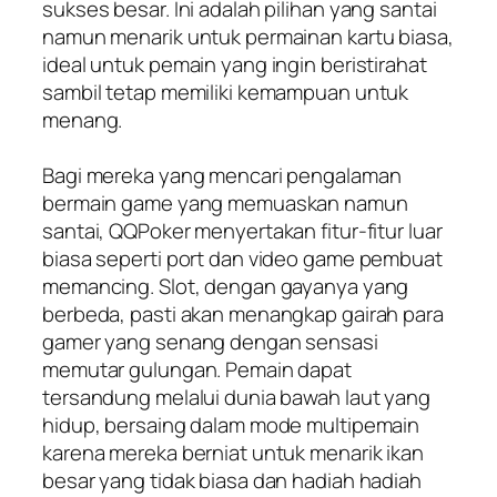
sukses besar. Ini adalah pilihan yang santai
namun menarik untuk permainan kartu biasa,
ideal untuk pemain yang ingin beristirahat
sambil tetap memiliki kemampuan untuk
menang.
Bagi mereka yang mencari pengalaman
bermain game yang memuaskan namun
santai, QQPoker menyertakan fitur-fitur luar
biasa seperti port dan video game pembuat
memancing. Slot, dengan gayanya yang
berbeda, pasti akan menangkap gairah para
gamer yang senang dengan sensasi
memutar gulungan. Pemain dapat
tersandung melalui dunia bawah laut yang
hidup, bersaing dalam mode multipemain
karena mereka berniat untuk menarik ikan
besar yang tidak biasa dan hadiah hadiah