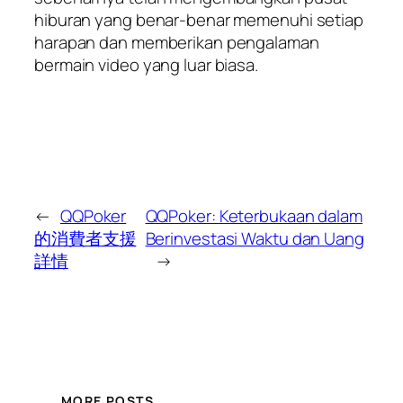
hiburan yang benar-benar memenuhi setiap
harapan dan memberikan pengalaman
bermain video yang luar biasa.
←
QQPoker
QQPoker: Keterbukaan dalam
的消費者支援
Berinvestasi Waktu dan Uang
詳情
→
MORE POSTS