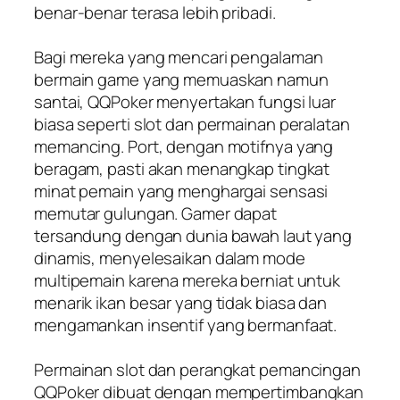
benar-benar terasa lebih pribadi.
Bagi mereka yang mencari pengalaman
bermain game yang memuaskan namun
santai, QQPoker menyertakan fungsi luar
biasa seperti slot dan permainan peralatan
memancing. Port, dengan motifnya yang
beragam, pasti akan menangkap tingkat
minat pemain yang menghargai sensasi
memutar gulungan. Gamer dapat
tersandung dengan dunia bawah laut yang
dinamis, menyelesaikan dalam mode
multipemain karena mereka berniat untuk
menarik ikan besar yang tidak biasa dan
mengamankan insentif yang bermanfaat.
Permainan slot dan perangkat pemancingan
QQPoker dibuat dengan mempertimbangkan