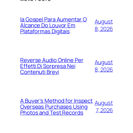
Ia Gospel Para Aumentar O
August
Alcance Do Louvor Em
8, 2026
Plataformas Digitais
Reverse Audio Online Per
August
Effetti Di Sorpresa Nei
8, 2026
Contenuti Brevi
A Buyer’s Method for Inspect
August
Overseas Purchases Using
7, 2026
Photos and Test Records