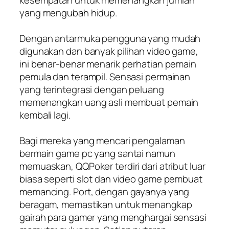
yang mengubah hidup.
Dengan antarmuka pengguna yang mudah
digunakan dan banyak pilihan video game,
ini benar-benar menarik perhatian pemain
pemula dan terampil. Sensasi permainan
yang terintegrasi dengan peluang
memenangkan uang asli membuat pemain
kembali lagi.
Bagi mereka yang mencari pengalaman
bermain game pc yang santai namun
memuaskan, QQPoker terdiri dari atribut luar
biasa seperti slot dan video game pembuat
memancing. Port, dengan gayanya yang
beragam, memastikan untuk menangkap
gairah para gamer yang menghargai sensasi