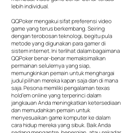
lebih individual.
QQPoker mengakui sifat preferensi video
game yang terus berkembang. Seiring
dengan terobosan teknologi, begitu pula
metode yang digunakan para gamer di
sistem internet. Ini terlihat dalam bagaimana
QQPoker benar-benar memaksimalkan
permainan selulernya yang siap,
memungkinkan pemain untuk menghargai
judul pilihan mereka kapan saja dan di mana
saja. Pesona memiliki pengalaman texas
hold’em online yang terperinci dalam
jangkauan Anda meningkatkan ketersediaan
dan memudahkan pemain untuk
menyesuaikan game komputer ke dalam
cara hidup mereka yang sibuk. Baik Anda
sedang mengantre, bepergian, atau sekadar