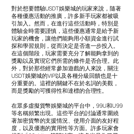
對於想要體驗USDT娛樂城的玩家來說，隨著
各種優惠活動的推廣，許多新手玩家都被吸
引加入。然而，在進行這些活動時，特別是
體驗金時需要謹慎，這些優惠通常是給予新
玩家的機會，讓他們能夠用小額資金進行試
探和學習規則，從而決定是否進一步投入。
在這個階段，玩家需要充分了解能夠拿到的
獎勵以及實現它們所需的條件是否合理。此
外，對於那些經常參加遊戲的人來說，關注
USDT娛樂城的VIP以及各種分級回饋也是十
分重要的。這裡的關鍵不在於名詞的美觀，
而是獎勵的可獲得性和達標的合理性。
在眾多虛擬貨幣娛樂城的平台中，99U和U99
等名稱頻繁出現。這些平台的討論通常圍繞
著加密貨幣的支援情況、使用介面的友好程
度，以及優惠的實用性等方面。許多玩家會