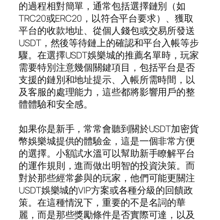
的過程相對簡單，通常包括選擇鏈別（如
TRC20或ERC20，以符合平台要求）、獲取
平台的收款地址、從個人錢包或交易所發送
USDT，然後等待鏈上的確認和平台入帳等步
驟。在選擇USDT娛樂城的推薦名單時，玩家
需要特別注意幾個關鍵項目，包括平台是否
支援的鏈別和地址提示、入帳所需時間，以
及客服的處理能力，這些都將影響用戶的整
體體驗和安全感。
如果你是新手，常常會聽到關於USDT加密貨
幣娛樂城提供的體驗金，這是一個非常方便
的選擇。小額試水溫可以幫助新手瞭解平台
的運作規則，進而做出明智的投資決策。而
對於那些經常參與的玩家，他們可能更關注
USDT娛樂城的VIP方案或各種分級的回饋政
策。在這種情況下，重要的不是名詞的華
麗，而是那些獎勵條件是否實際可達，以及