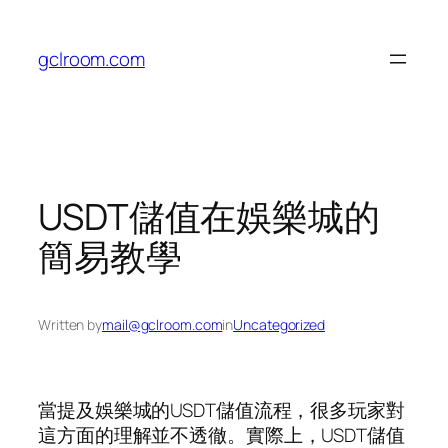
Skip
to
gclroom.com
content
USDT儲值在娛樂城的
簡易教學
Written by
mail@gclroom.com
in
Uncategorized
當提及娛樂城的USDT儲值流程，很多玩家對
這方面的理解並不透徹。實際上，USDT儲值