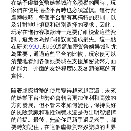
在給予虛擬貨幣娛樂城許多讚譽的同時，玩
家們在使用這些平台時也必須謹慎。進行資
產轉帳時，每個平台都有其獨特的規則，以
及針對地址填寫和鏈別選擇的要求，因此，
玩家在進行存取款時一定要仔細檢查這些資
訊，避免因為操作錯誤而造成損失。這一點
在研究
99U
或U99這類加密貨幣娛樂城時尤
為重要，通過這些平台的比較，玩家便可以
清楚地看到各個娛樂城在支援加密貨幣方面
的能力、介面的友好程度以及各類優惠的真
實性。
隨著虛擬貨幣的使用變得越來越普遍，未來
的娛樂平台也勢必會朝著更加便利和高效的
方向發展。但不管未來如何變化，保持良好
的風險意識和理性消費永遠是做出明智選擇
的前提。最後，無論你是新手還是老手，都
要時刻記住，在這個虛擬貨幣娛樂城的世界