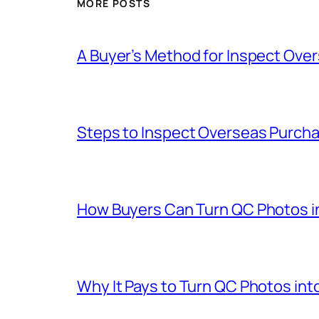
MORE POSTS
A Buyer’s Method for Inspect Ove
Steps to Inspect Overseas Purch
How Buyers Can Turn QC Photos int
Why It Pays to Turn QC Photos int