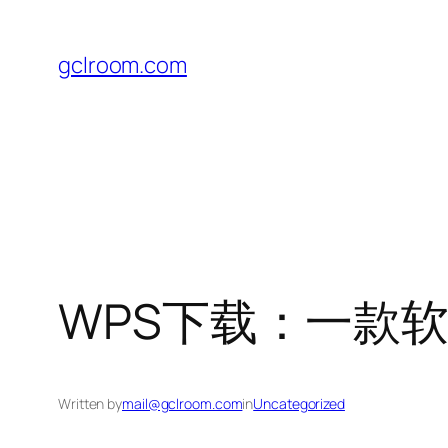
Skip
to
gclroom.com
content
WPS下载：一款
Written by
mail@gclroom.com
in
Uncategorized