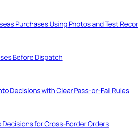
rseas Purchases Using Photos and Test Reco
ases Before Dispatch
o Decisions with Clear Pass-or-Fail Rules
o Decisions for Cross-Border Orders