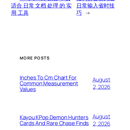
适合 日常 文档 处理 的 实
日常输入省时技
用 工具
巧
→
MORE POSTS
Inches To Cm Chart For
August
Common Measurement
2, 2026
Values
August
Kayou KPop Demon Hunters
Cards And Rare Chase Finds
2, 2026