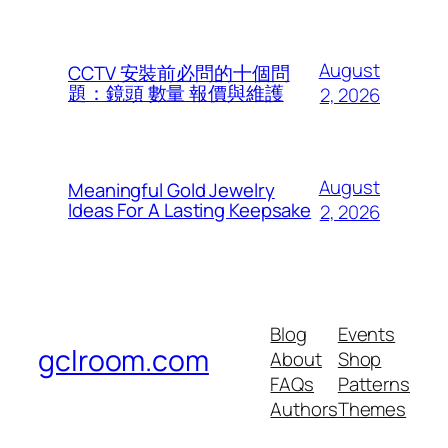
August
CCTV 安裝前必問的十個問
題：鏡頭 數量 報價與維護
2, 2026
August
Meaningful Gold Jewelry
Ideas For A Lasting Keepsake
2, 2026
Blog
Events
gclroom.com
About
Shop
FAQs
Patterns
Authors
Themes