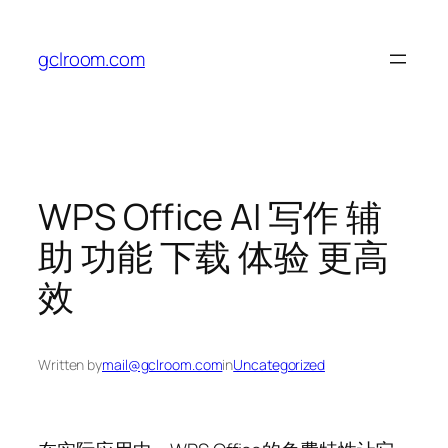
Skip
to
gclroom.com
content
WPS Office AI 写作 辅
助 功能 下载 体验 更高
效
Written by
mail@gclroom.com
in
Uncategorized